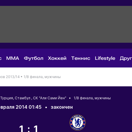
с
MMA
Футбол
Хоккей
Теннис
Lifestyle
Дру
ов 2013/14 •
1/8 финала, мужчины
•
Турция
,
Стамбул
, СК "Али Сами Йен" • 1/8 финала, мужчины
враля 2014 01:45
•
закончен
1:1