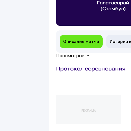
Галатасарай
(Стамбул)
Описание матча
История 
Просмотров:
-
Протокол соревнования
РЕКЛАМА