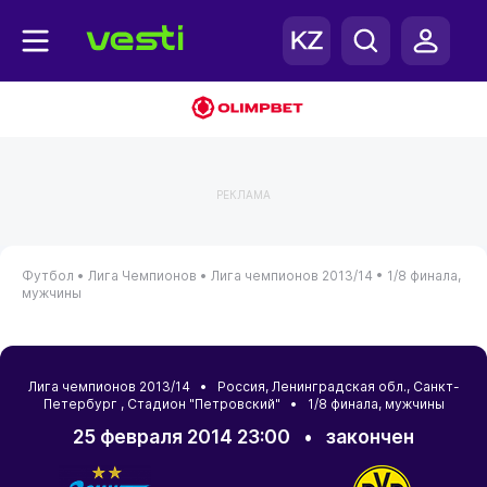
РЕКЛАМА
Футбол •
Лига Чемпионов •
Лига чемпионов 2013/14 •
1/8 финала,
мужчины
Лига чемпионов 2013/14 •
Россия
,
Ленинградская обл.
,
Санкт-
Петербург
, Стадион "Петровский" • 1/8 финала, мужчины
25 февраля 2014 23:00
•
закончен