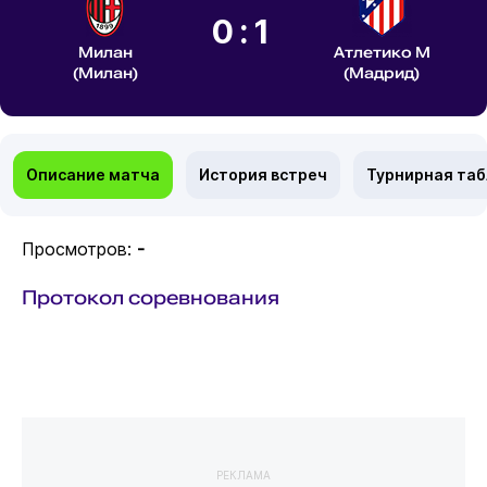
0:1
Милан
Атлетико М
(Милан)
(Мадрид)
Описание матча
История встреч
Турнирная та
Просмотров:
-
Протокол соревнования
РЕКЛАМА