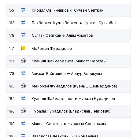
'55
Кирилл Овчинников ⇐ Султан Сейткан
'63
Бакберген Кудайберген ⇐ Нуркен Суйинбай
'78
Султан Сейткан ⇐ Алим Ахметов
'47
Мейржан Жумадилов
'61
Куаныш Шаймарданов (Максат Сергазы)
'78
Алижан Байгалиев ⇐ Арнур Берикулы
'83
Мейржан Жумадилов (Куаныш Шаймарданов)
'84
Куаныш Шаймарданов ⇐ Нуралы Нурадилов
'86
Нуралы Нурадилов (Владислав Левкович)
'90
Максат Сергазы ⇐ Нурасыл Советказы
'90
Владислав Левкович ⇐ Яков Гальва