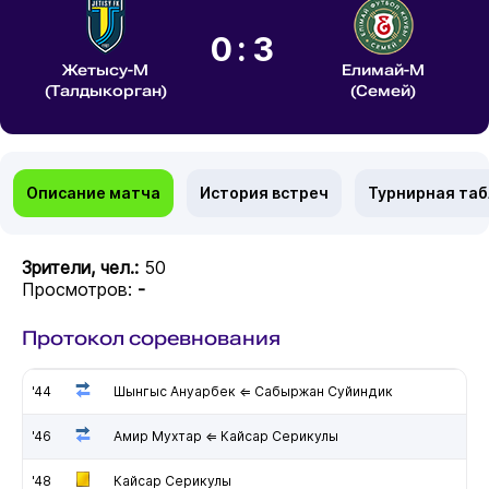
0:3
Жетысу-М
Елимай-М
(Талдыкорган)
(Семей)
Описание матча
История встреч
Турнирная та
Зрители, чел.:
50
Просмотров:
-
Протокол соревнования
'44
Шынгыс Ануарбек ⇐ Сабыржан Суйиндик
'46
Амир Мухтар ⇐ Кайсар Серикулы
'48
Кайсар Серикулы