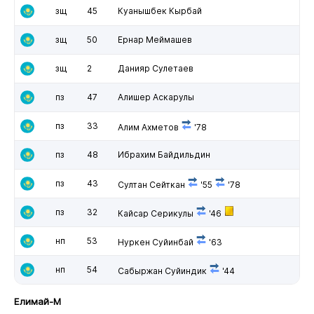
зщ
45
Куанышбек Кырбай
зщ
50
Ернар Меймашев
зщ
2
Данияр Сулетаев
пз
47
Алишер Аскарулы
пз
33
Алим Ахметов
'78
пз
48
Ибрахим Байдильдин
пз
43
Султан Сейткан
'55
'78
пз
32
Кайсар Серикулы
'46
нп
53
Нуркен Суйинбай
'63
нп
54
Сабыржан Суйиндик
'44
Елимай-М