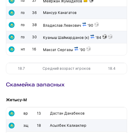
пз
37
Мейржан Жумадилов
пз
36
Мансур Канагатов
пз
38
Владислав Левкович
'90
пз
30
Куаныш Шаймарданов
(к)
'84
нп
16
Максат Сергазы
'90
18.7
Средний возраст игроков
18.4
Скамейка запасных
Жетысу-М
вр
13
Дастан Данабеков
зщ
18
Асылбек Калиакпер