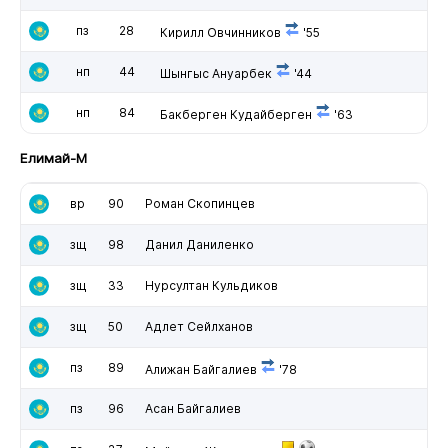
пз
28
Кирилл Овчинников
'55
нп
44
Шынгыс Ануарбек
'44
нп
84
Бакберген Кудайберген
'63
Елимай-М
вр
90
Роман Скопинцев
зщ
98
Данил Даниленко
зщ
33
Нурсултан Кульдиков
зщ
50
Адлет Сейлханов
пз
89
Алижан Байгалиев
'78
пз
96
Асан Байгалиев