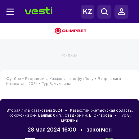
РЕКЛАМА
Футбол •
Вторая лига Казахстана по футболу •
Вторая лига
Казахстана 2024 •
Тур 8, мужчины
Вторая лига Казахстана 2024 •
Казахстан
,
Жетысуская область
,
Коксуский р-н
,
Балпык би п.
, Cтадион им. Б. Онгарова • Тур 8,
мужчины
28 мая 2024 16:00
•
закончен