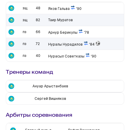
зщ
48
Яков Гальва
'90
зщ
82
Таир Муратов
пз
66
Арнур Берикулы
'78
пз
72
Нуралы Нурадилов
'84
пз
40
Нурасыл Советказы
'90
Тренеры команд
Ануар Арыстанбаев
Сергей Вишняков
Арбитры соревнования