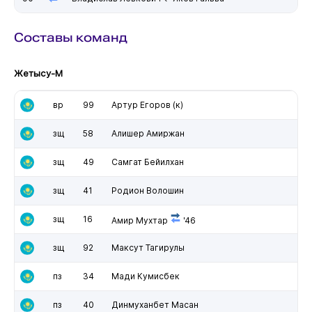
Составы команд
Жетысу-М
вр
99
Артур Егоров
(к)
зщ
58
Алишер Амиржан
зщ
49
Самгат Бейилхан
зщ
41
Родион Волошин
зщ
16
Амир Мухтар
'46
зщ
92
Максут Тагирулы
пз
34
Мади Кумисбек
пз
40
Динмуханбет Масан