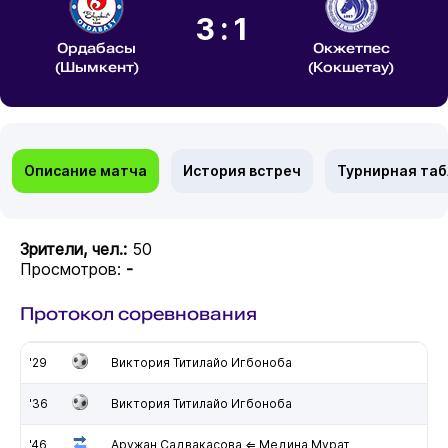
3:1
Ордабасы
Окжетпес
(Шымкент)
(Кокшетау)
Описание матча
История встреч
Турнирная та
Зрители, чел.:
50
Просмотров:
-
Протокол соревнования
'29
Виктория Титилайо Игбоноба
'36
Виктория Титилайо Игбоноба
'46
Аружан Садвакасова ⇐ Медина Мурат