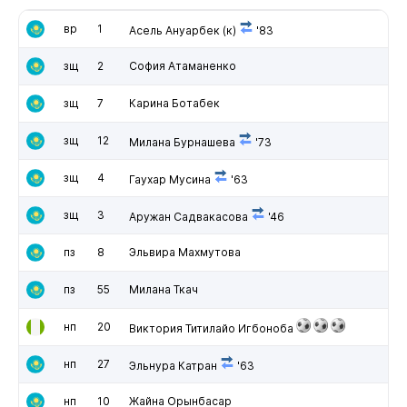
вр
1
Асель Ануарбек
(к)
'83
зщ
2
София Атаманенко
зщ
7
Карина Ботабек
зщ
12
Милана Бурнашева
'73
зщ
4
Гаухар Мусина
'63
зщ
3
Аружан Садвакасова
'46
пз
8
Эльвира Махмутова
пз
55
Милана Ткач
нп
20
Виктория Титилайо Игбоноба
нп
27
Эльнура Катран
'63
нп
10
Жайна Орынбасар