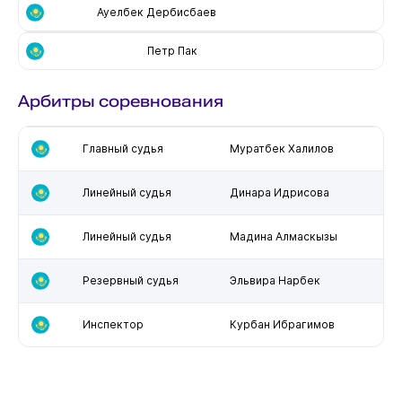
Ауелбек Дербисбаев
Петр Пак
Арбитры соревнования
Главный судья
Муратбек Халилов
Линейный судья
Динара Идрисова
Линейный судья
Мадина Алмаскызы
Резервный судья
Эльвира Нарбек
Инспектор
Курбан Ибрагимов