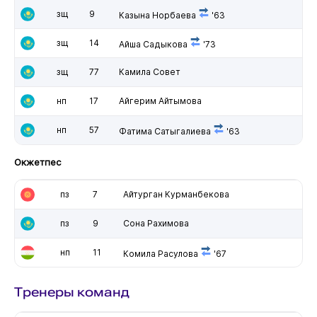
зщ
9
Казына Норбаева
'63
зщ
14
Айша Садыкова
'73
зщ
77
Камила Совет
нп
17
Айгерим Айтымова
нп
57
Фатима Сатыгалиева
'63
Окжетпес
пз
7
Айтурган Курманбекова
пз
9
Сона Рахимова
нп
11
Комила Расулова
'67
Тренеры команд