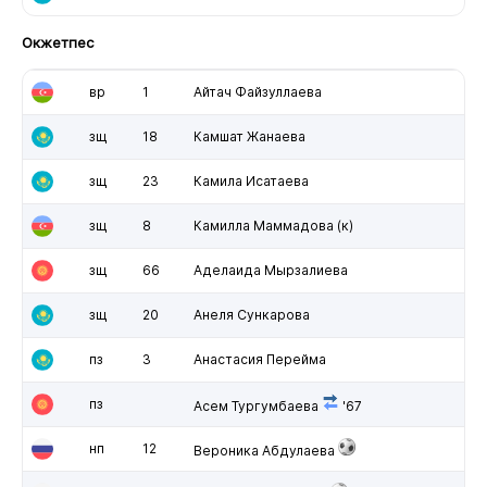
Окжетпес
вр
1
Айтач Файзуллаева
зщ
18
Камшат Жанаева
зщ
23
Камила Исатаева
зщ
8
Камилла Маммадова
(к)
зщ
66
Аделаида Мырзалиева
зщ
20
Анеля Сункарова
пз
3
Анастасия Перейма
пз
Асем Тургумбаева
'67
нп
12
Вероника Абдулаева