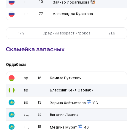
нп
10
Зайнаб Ибрагимова
нп
77
Александра Кулакова
17.9
Средний возраст игроков
21.6
Скамейка запасных
Ордабасы
вр
16
Камила Буткевич
вр
Блессинг Кеня Оволаби
вр
13
Зарина Хайтметова
'83
зщ
25
Евгения Ларина
зщ
15
Медина Мурат
'46