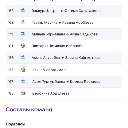
'63
Эльнура Катран ⇐ Фатима Сатыгалиева
'63
Гаухар Мусина ⇐ Казына Норбаева
'73
Милана Бурнашева ⇐ Айша Садыкова
'81
Виктория Титилайо Игбоноба
'83
Асель Ануарбек ⇐ Зарина Хайтметова
'37
Зайнаб Ибрагимова
'67
Асем Тургумбаева ⇐ Комила Расулова
'83
Вероника Абдулаева
Составы команд
Ордабасы