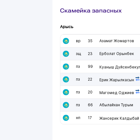
Скамейка запасных
Арысь
вр
35
Азамат Жомартов
зщ
23
Ерболат Орынбек
пз
99
Куаныш Дуйсенбеку
пз
22
Ерик Жарылкасын
пз
20
Магомед Оджиев
пз
66
Абылайхан Турым
нп
17
Жансерик Калдыбай