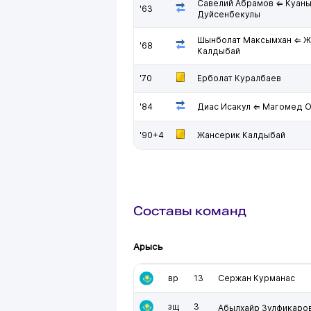
Савелий Абрамов ⇐ Куан
'63
Дуйсенбекулы
Шынболат Максымхан ⇐ Ж
'68
Калдыбай
'70
Ерболат Куралбаев
'84
Диас Исакул ⇐ Магомед 
'90+4
Жансерик Калдыбай
Составы команд
Арысь
вр
13
Сержан Курманас
зщ
3
Абылхайр Зулфикаро