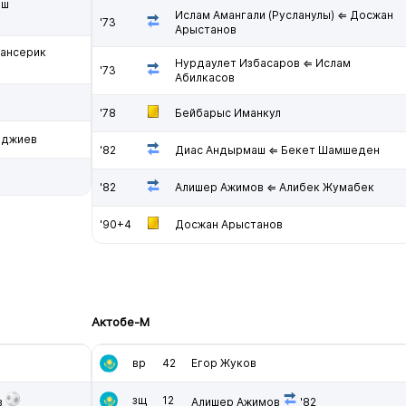
ыш
Ислам Амангали (Русланулы) ⇐ Досжан
'73
Арыстанов
ансерик
Нурдаулет Избасаров ⇐ Ислам
'73
Абилкасов
'78
Бейбарыс Иманкул
Оджиев
'82
Диас Андырмаш ⇐ Бекет Шамшеден
'82
Алишер Ажимов ⇐ Алибек Жумабек
'90+4
Досжан Арыстанов
Актобе-М
вр
42
Егор Жуков
зщ
12
в
Алишер Ажимов
'82