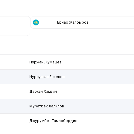
Ернар Жалбыров
Нуржан Жумашев
Нурсултан Ескенов
Дархан Хамзин
Муратбек Халилов
Джурумбет Тамарбердиев