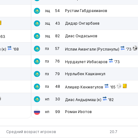
зщ
54
Рустам Габдрахманов
зщ
43
Дидар Онгарбаев
зщ
82
Диас Ондасынов
'63
пз
57
н
(к)
'68
Ислам Амангали (Русланулы)
'73
пз
76
Нурдаулет Избасаров
'73
пз
79
Нурлыбек Кашканкул
пз
48
Алишер Кенжегулов
'65
нп
30
Диас Андырмаш
(к)
'82
нп
99
Роман Изотов
Средний возраст игроков
20.7