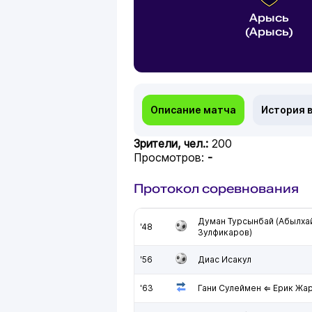
Арысь
(Арысь)
Описание матча
История 
Зрители, чел.:
200
Просмотров:
-
Протокол соревнования
Думан Турсынбай (Абылха
'48
Зулфикаров)
'56
Диас Исакул
'63
Гани Сулеймен ⇐ Ерик Жа