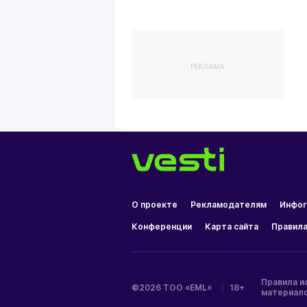
РЕКЛАМА
О проекте
Рекламодателям
Инфог
Конференции
Карта сайта
Правила
Правила и
©2026 ТОО «EML»
|
18+
материал