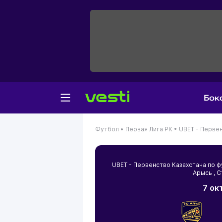
Бок
Футбол •
Первая Лига РК •
UBET - Первен
UBET - Первенство Казахстана по 
Арысь
, 
7 ок