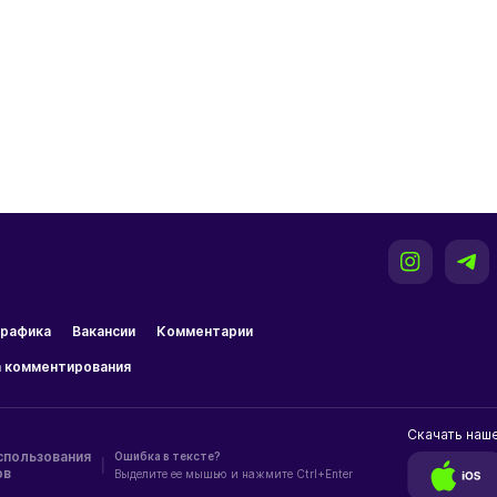
рафика
Вакансии
Комментарии
 комментирования
Скачать наш
спользования
Ошибка в тексте?
|
ов
Выделите ее мышью и нажмите Ctrl+Enter