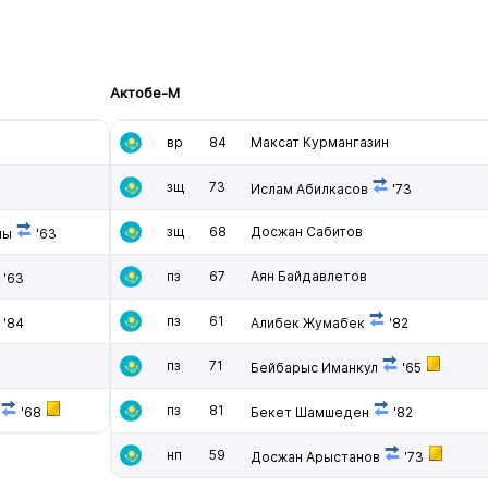
Актобе-М
вр
84
Максат Курмангазин
зщ
73
Ислам Абилкасов
'73
зщ
68
Досжан Сабитов
лы
'63
пз
67
Аян Байдавлетов
'63
пз
61
'84
Алибек Жумабек
'82
пз
71
Бейбарыс Иманкул
'65
пз
81
'68
Бекет Шамшеден
'82
нп
59
Досжан Арыстанов
'73