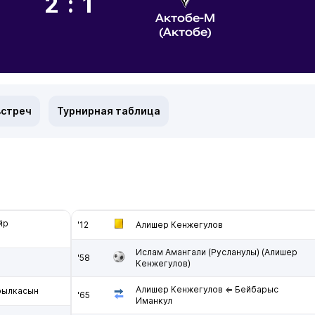
2:1
Актобе-М
(Актобе)
встреч
Турнирная таблица
йр
'12
Алишер Кенжегулов
Ислам Амангали (Русланулы) (Алишер
'58
Кенжегулов)
Алишер Кенжегулов ⇐ Бейбарыс
рылкасын
'65
Иманкул