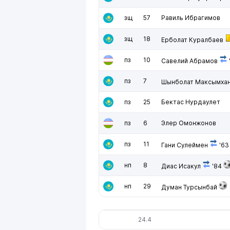
зщ
57
Равиль Ибрагимов
зщ
18
Ерболат Куралбаев
пз
10
Савелий Абрамов
пз
7
Шынболат Максымха
пз
25
Бектас Нурдаулет
пз
6
Элер Омонжонов
пз
11
Гани Сулеймен
'63
нп
8
Диас Исакул
'84
нп
29
Думан Турсынбай
24.4