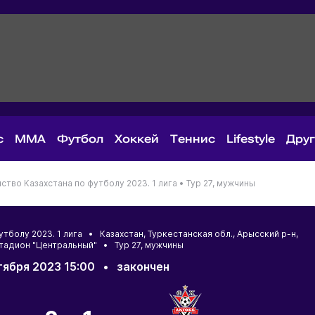
с
MMA
Футбол
Хоккей
Теннис
Lifestyle
Дру
ство Казахстана по футболу 2023. 1 лига •
Тур 27, мужчины
футболу 2023. 1 лига •
Казахстан
,
Туркестанская обл.
,
Арысский р-н
,
Стадион "Центральный" • Тур 27, мужчины
тября 2023 15:00
•
закончен