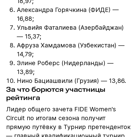
18,97;
Александра Горячкина (ФИДЕ) —
16,88;
Ульвийя Фаталиева (Азербайджан)
— 15,37;
Афруза Хамдамова (Узбекистан) —
14,79;
Элине Роберс (Нидерланды) —
13,89;
Нино Бациашвили (Грузия) — 13,86.
За что борются участницы
рейтинга
Лидер общего зачета FIDE Women's
Circuit по итогам сезона получит
прямую путёвку в Турнир претенденток
— главный квалификационный турнир