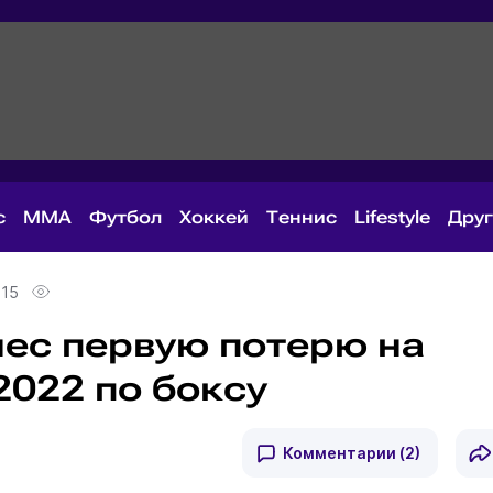
с
MMA
Футбол
Хоккей
Теннис
Lifestyle
Дру
:15
нес первую потерю на
022 по боксу
Комментарии
(2)