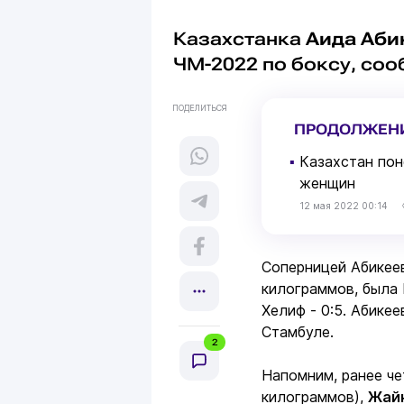
Казахстанка
Аида Аби
ЧМ-2022 по боксу, со
ПОДЕЛИТЬСЯ
ПРОДОЛЖЕН
▪
Казахстан пон
женщин
12 мая 2022 00:14
Соперницей Абикеев
килограммов, была
Хелиф - 0:5. Абике
Стамбуле.
2
Напомним, ранее ч
килограммов),
Жай