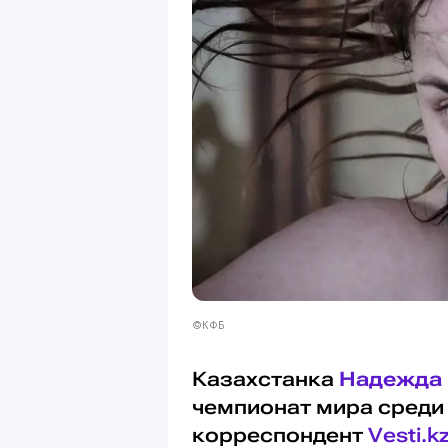
©КФБ
Казахстанка
Надежда 
чемпионат мира среди
корреспондент
Vesti.k