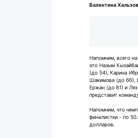
Валентина Хальзо
Напомним, всего на
это Назым Кызайбай
(до 54), Карина Иб
Шакимова (до 66), 
Ержан (до 81) и Ляз
представит команду
Напомним, что чем
финалистки - по 50
долларов.