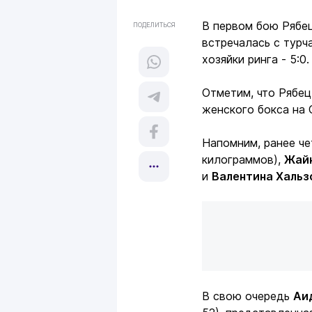
В первом бою Рябец
ПОДЕЛИТЬСЯ
встречалась с турч
хозяйки ринга - 5:0.
Отметим, что Рябец
женского бокса на
Напомним, ранее ч
килограммов),
Жай
и
Валентина Хальз
В свою очередь
Аи