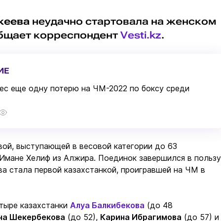
кеева
неудачно стартовала на женском
общает корреспондент
Vesti.kz
.
ИЕ
ес еще одну потерю на ЧМ-2022 по боксу среди
ой, выступающей в весовой категории до 63
 Имане Хелиф из Алжира. Поединок завершился в пользу
ева стала первой казахстанкой, проигравшей на ЧМ в
етыре казахстанки
Алуа Балкибекова
(до 48
на Шекербекова
(до 52),
Карина Ибрагимова
(до 57) и