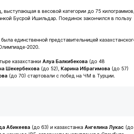
, выступающая в весовой категории до 75 килограммов
анкой Бусрой Ишильдар. Поединок закончился в пользу
 была единственной представительницей казахстанског
 Олимпиаде-2020.
етыре казахстанки
Алуа Балкибекова
(до 48
на Шекербекова
(до 52),
Карина Ибрагимова
(до 57)
ова
(до 70) стартовали с побед на ЧМ в Турции.
да Абикеева
(до 63) и казахстанка
Ангелина Лукас
(до