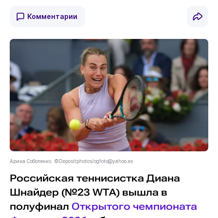
Комментарии
Арина Соболенко. ©Depositphotos/
ogfoto@yahoo.es
Российская теннисистка Диана
Шнайдер (№23 WTA) вышла в
полуфинал
Открытого чемпионата