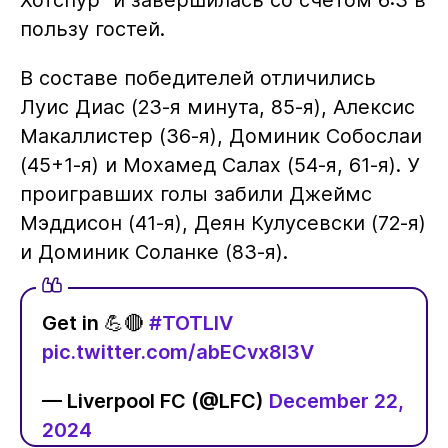
Хотспур" и завершилась со счетом 6:3 в
пользу гостей.
В составе победителей отличились
Луис Диас (23-я минута, 85-я), Алексис
Макаллистер (36-я), Доминик Собослаи
(45+1-я) и Мохамед Салах (54-я, 61-я). У
проигравших голы забили Джеймс
Мэддисон (41-я), Деян Кулусевски (72-я)
и Доминик Соланке (83-я).
Get in 💪🔴
#TOTLIV
pic.twitter.com/abECvx8l3V
— Liverpool FC (@LFC)
December 22,
2024