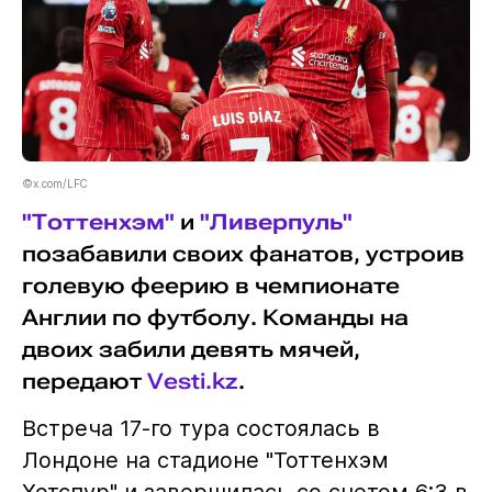
©x.com/LFC
"Тоттенхэм"
и
"Ливерпуль"
позабавили своих фанатов, устроив
голевую феерию в чемпионате
Англии по футболу. Команды на
двоих забили девять мячей,
передают
Vesti.kz
.
Встреча 17-го тура состоялась в
Лондоне на стадионе "Тоттенхэм