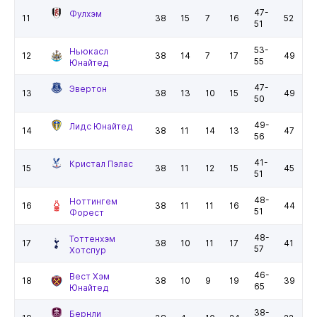
47-
Фулхэм
11
38
15
7
16
52
51
53-
Ньюкасл
12
38
14
7
17
49
55
Юнайтед
47-
Эвертон
13
38
13
10
15
49
50
49-
Лидс Юнайтед
14
38
11
14
13
47
56
41-
Кристал Пэлас
15
38
11
12
15
45
51
48-
Ноттингем
16
38
11
11
16
44
51
Форест
48-
Тоттенхэм
17
38
10
11
17
41
57
Хотспур
46-
Вест Хэм
18
38
10
9
19
39
65
Юнайтед
38-
Бернли