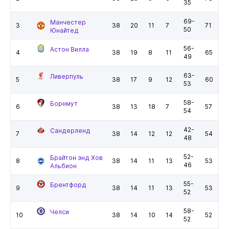
35
69-
Манчестер
3
38
20
11
7
71
50
Юнайтед
56-
Астон Вилла
4
38
19
8
11
65
49
63-
Ливерпуль
5
38
17
9
12
60
53
58-
Борнмут
6
38
13
18
7
57
54
42-
Сандерленд
7
38
14
12
12
54
48
52-
Брайтон энд Хов
8
38
14
11
13
53
46
Альбион
55-
Брентфорд
9
38
14
11
13
53
52
58-
Челси
10
38
14
10
14
52
52