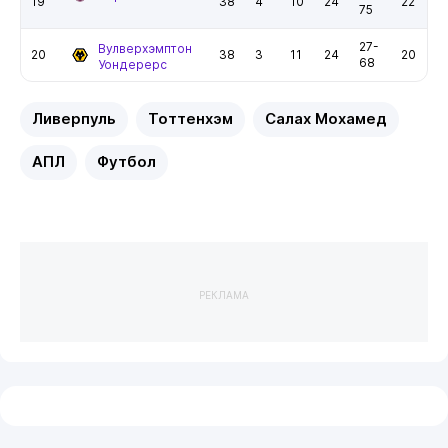
19
38
4
10
24
22
75
27-
Вулверхэмптон
20
38
3
11
24
20
68
Уондерерс
Ливерпуль
Тоттенхэм
Салах Мохамед
АПЛ
Футбол
РЕКЛАМА