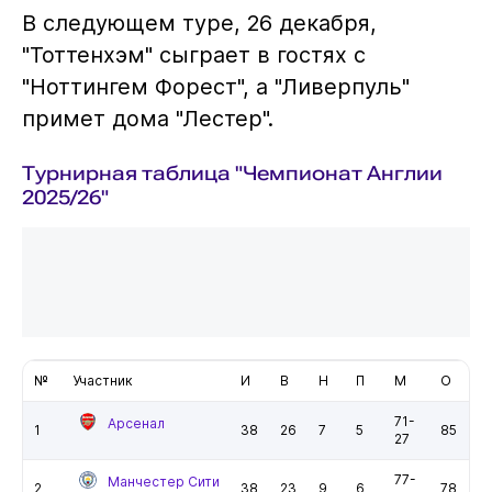
В следующем туре, 26 декабря,
"Тоттенхэм" сыграет в гостях с
"Ноттингем Форест", а "Ливерпуль"
примет дома "Лестер".
Турнирная таблица "Чемпионат Англии
2025/26"
№
Участник
И
В
Н
П
М
О
71-
Арсенал
1
38
26
7
5
85
27
77-
Манчестер Сити
2
38
23
9
6
78