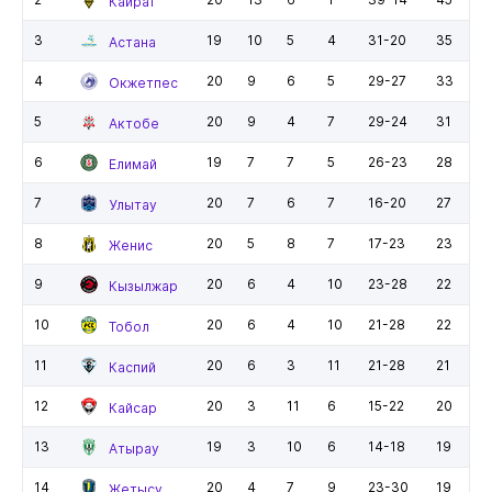
Кайрат
3
19
10
5
4
31-20
35
Астана
4
20
9
6
5
29-27
33
Окжетпес
5
20
9
4
7
29-24
31
Актобе
6
19
7
7
5
26-23
28
Елимай
7
20
7
6
7
16-20
27
Улытау
8
20
5
8
7
17-23
23
Женис
9
20
6
4
10
23-28
22
Кызылжар
10
20
6
4
10
21-28
22
Тобол
11
20
6
3
11
21-28
21
Каспий
12
20
3
11
6
15-22
20
Кайсар
13
19
3
10
6
14-18
19
Атырау
14
20
4
7
9
23-30
19
Жетысу