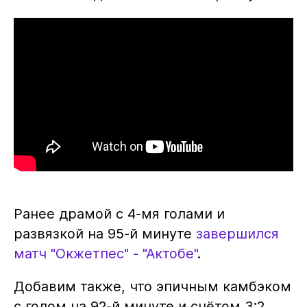
Ранее драмой с 4-мя голами и
развязкой на 95-й минуте
завершился
матч "Окжетпес" - "Актобе"
.
Добавим также, что эпичным камбэком
с голом на 92-й минуте и счётом 3:2