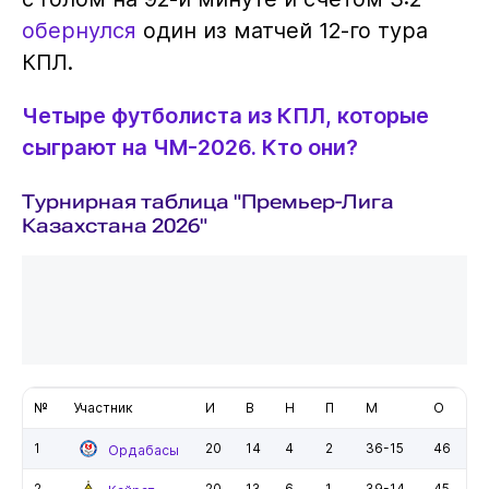
обернулся
один из матчей 12-го тура
КПЛ.
Четыре футболиста из КПЛ, которые
сыграют на ЧМ-2026. Кто они?
Турнирная таблица "Премьер-Лига
Казахстана 2026"
№
Участник
И
В
Н
П
М
О
1
20
14
4
2
36-15
46
Ордабасы
2
20
13
6
1
39-14
45