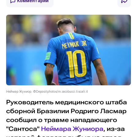
Комментарии
Неймар Жуниор. ©Depositphotos/m.iacobucci.tiscali.it
Руководитель медицинского штаба
сборной Бразилии Родриго Ласмар
сообщил о травме нападающего
"Сантоса"
Неймара Жуниора
, из-за