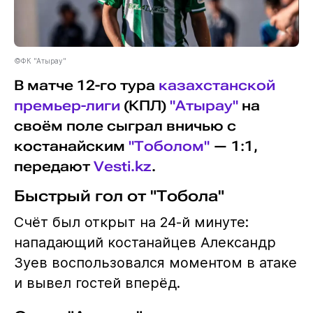
©ФК "Атырау"
В матче 12-го тура
казахстанской
премьер-лиги
(КПЛ)
"Атырау"
на
своём поле сыграл вничью с
костанайским
"Тоболом"
— 1:1,
передают
Vesti.kz
.
Быстрый гол от "Тобола"
Счёт был открыт на 24-й минуте:
нападающий костанайцев Александр
Зуев воспользовался моментом в атаке
и вывел гостей вперёд.