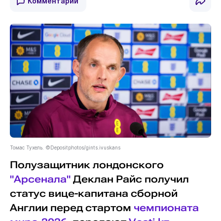
Комментарии
Томас Тухель. ©Depositphotos/gints.ivuskans
Полузащитник лондонского
"Арсенала"
Деклан Райс получил
статус вице-капитана сборной
Англии перед стартом
чемпионата