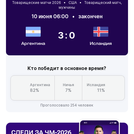
Товарищеские матчи 2026 •
США
• Товарищеский матч,
мужчины
10 июня 06:00
•
закончен
3:0
Аргентина
Исландия
Кто победит в основное время?
Аргентина
Ничья
Исландия
82%
7%
11%
Проголосовало 254 человек