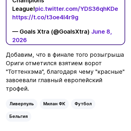
Champions
League!
pic.twitter.com/YDS36qhKDe
https://t.co/t3oe4I4r9g
— Goals Xtra (@GoalsXtra)
June 8,
2026
Добавим, что в финале того розыгрыша
Ориги отметился взятием ворот
"Тоттенхэма", благодаря чему "красные"
завоевали главный европейский
трофей.
Ливерпуль
Милан ФК
Футбол
Бельгия