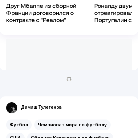
Друг Мбаппе из сборной
Роналду двумя
Франции договорился о
отреагировал 
контракте с "Реалом"
Португалии с 
Димаш Тулегенов
Футбол
Чемпионат мира по футболу