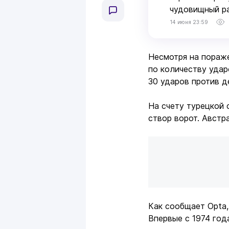
чудовищный р
14 июня 23:59
Несмотря на пораж
по количеству уда
30 ударов против де
На счету турецкой 
створ ворот. Австра
Как сообщает Opta,
Впервые с 1974 год