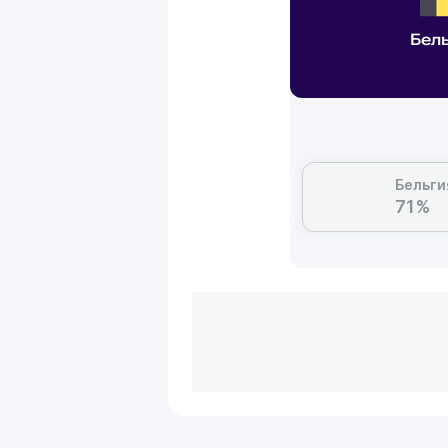
Бел
Бельги
71%