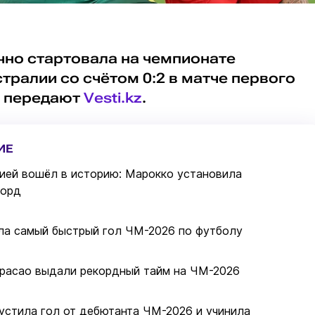
чно стартовала на чемпионате
стралии со счётом 0:2 в матче первого
, передают
Vesti.kz
.
ИЕ
ией вошёл в историю: Марокко установила
корд
ла самый быстрый гол ЧМ-2026 по футболу
юрасао выдали рекордный тайм на ЧМ-2026
устила гол от дебютанта ЧМ-2026 и учинила