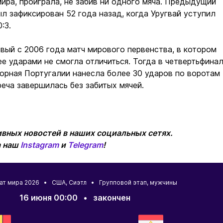
мира, проиграла, не забив ни одного мяча. Предыдущий
л зафиксирован 52 года назад, когда Уругвай уступил
:3.
рвый с 2006 года матч мирового первенства, в котором
ее ударами не смогла отличиться. Тогда в четвертьфина
орная Португалии нанесла более 30 ударов по воротам
реча завершилась без забитых мячей.
вных новостей в наших социальных сетях.
а наш
Instagram
и
Telegram
!
ат мира 2026 •
США
,
Сиэтл
• Групповой этап, мужчины
16 июня 00:00
•
закончен