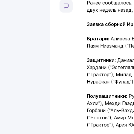
Ранее сообщалось, 
двух недель назад,
Заявка сборной Ир
Вратари:
Алиреза Б
Паям Ниазманд ("Пе
Защитники:
Даниал 
Хардани ("Эстеглял
("Трактор"), Милад
Нурафкан ("Фулад")
Полузащитники:
Ру
Ахли"), Мехди Гаэд
Горбани ("Аль-Вах
("Ростов"), Амир М
("Трактор"), Ария Ю