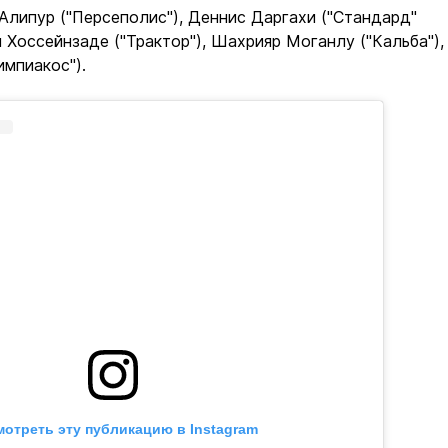
Алипур ("Персеполис"), Деннис Даргахи ("Стандард"
 Хоссейнзаде ("Трактор"), Шахрияр Моганлу ("Кальба"),
мпиакос").
отреть эту публикацию в Instagram