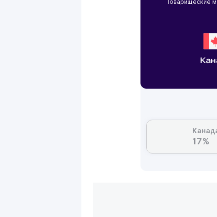
Товарищеские 
Кан
Канад
17%