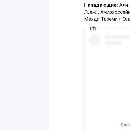
Нападающие:
Али 
Льеж), Амирхоссейн
Мехди Тареми ("Оли
Посм