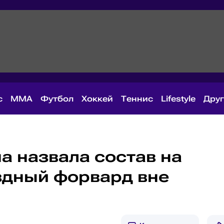
с
MMA
Футбол
Хоккей
Теннис
Lifestyle
Дру
а назвала состав на
здный форвард вне