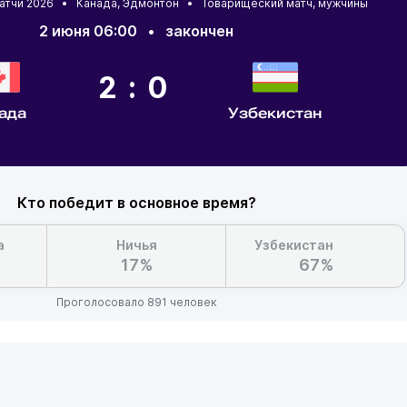
матчи 2026 •
Канада
,
Эдмонтон
• Товарищеский матч, мужчины
2 июня 06:00
•
закончен
2:0
ада
Узбекистан
Кто победит в основное время?
а
Ничья
Узбекистан
17%
67%
Проголосовало 891 человек