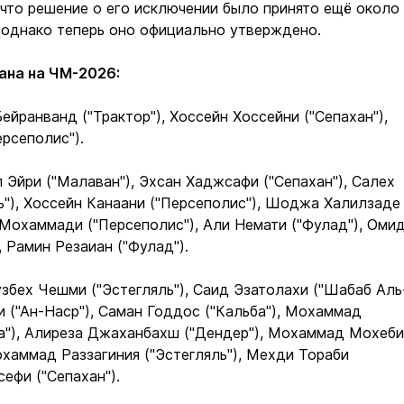
что решение о его исключении было принято ещё около
 однако теперь оно официально утверждено.
ана на ЧМ-2026:
ейранванд ("Трактор"), Хоссейн Хоссейни ("Сепахан"),
рсеполис").
Эйри ("Малаван"), Эхсан Хаджсафи ("Сепахан"), Салех
ь"), Хоссейн Канаани ("Персеполис"), Шоджа Халилзаде
 Мохаммади ("Персеполис"), Али Немати ("Фулад"), Оми
, Рамин Резаиан ("Фулад").
збех Чешми ("Эстегляль"), Саид Эзатолахи ("Шабаб Аль
и ("Ан-Наср"), Саман Годдос ("Кальба"), Мохаммад
да"), Алиреза Джаханбахш ("Дендер"), Мохаммад Мохеби
охаммад Раззагиния ("Эстегляль"), Мехди Тораби
сефи ("Сепахан").