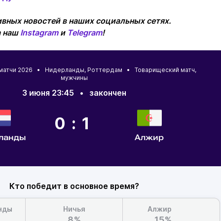
вных новостей в наших социальных сетях.
а наш
Instagram
и
Telegram
!
 матчи 2026 •
Нидерланды
,
Роттердам
• Товарищеский матч,
мужчины
3 июня 23:45
•
закончен
0:1
ланды
Алжир
Кто победит в основное время?
нды
Ничья
Алжир
8%
15%