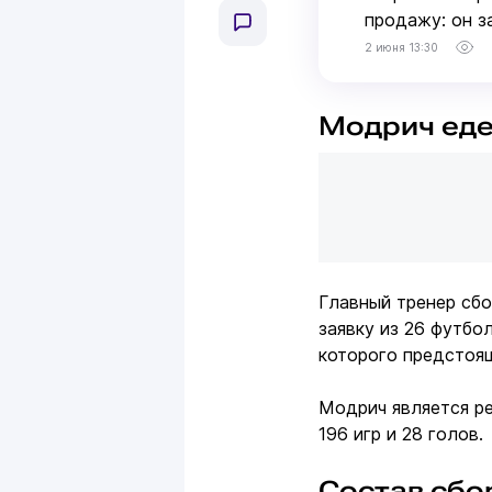
продажу: он з
2 июня 13:30
Модрич еде
Главный тренер сб
заявку из 26 футбо
которого предстоящ
Модрич является ре
196 игр и 28 голов.
Состав сбо