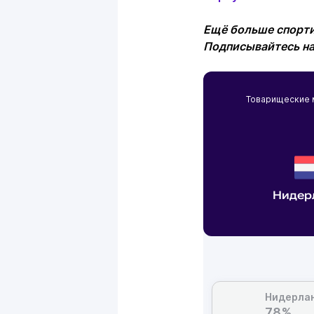
Ещё больше спорти
Подписывайтесь н
Товарищеские
Нидер
Нидерла
78%