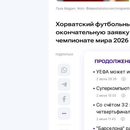
Лука Модрич. Фото: ©depositphotos.com/mrogowsk
Хорватский футбольны
окончательную заявку
чемпионате мира 2026
ПОДЕЛИТЬСЯ
ПРОДОЛЖЕН
▪
УЕФА может ис
2 июня 09:30
▪
Суперкомпьют
2 июня 10:05
▪
Со счётом 3:2
четвертьфинал
2 июня 11:40
▪
"Барселона" р