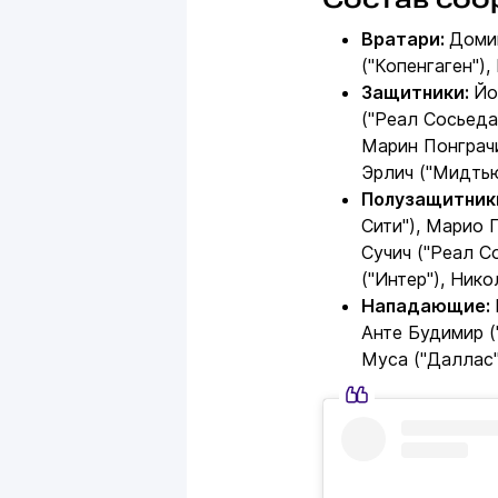
Вратари:
Домин
("Копенгаген"),
Защитники:
Йо
("Реал Сосьеда
Марин Понграчи
Эрлич ("Мидтью
Полузащитник
Сити"), Марио 
Сучич ("Реал С
("Интер"), Нико
Нападающие:
Анте Будимир (
Муса ("Даллас"