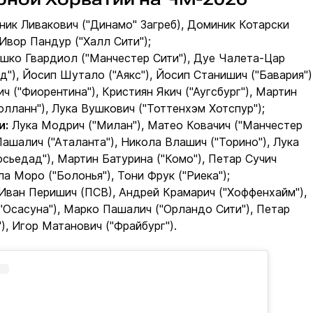
ик Ливакович ("Динамо" Загреб), Доминик Котарски
 Ивор Пандур ("Халл Сити");
шко Гвардиол ("Манчестер Сити"), Дуе Чалета-Цар
д"), Йосип Шутало ("Аякс"), Йосип Станишич ("Бавария")
ч ("Фиорентина"), Кристиян Якич ("Аугсбург"), Мартин
лланн"), Лука Вушкович ("Тоттенхэм Хотспур");
и:
Лука Модрич ("Милан"), Матео Ковачич ("Манчестер
Пашалич ("Аталанта"), Никола Влашич ("Торино"), Лука
осьедад"), Мартин Батурина ("Комо"), Петар Сучич
ла Моро ("Болонья"), Тони Фрук ("Риека");
Иван Перишич (ПСВ), Андрей Крамарич ("Хоффенхайм"),
"Осасуна"), Марко Пашалич ("Орландо Сити"), Петар
), Игор Матанович ("Фрайбург").