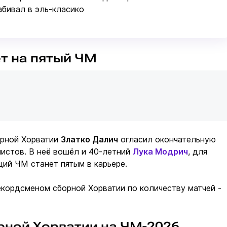
абивал в эль-класико
т на пятый ЧМ
орной Хорватии
Златко Далич
огласил окончательную
листов. В неё вошёл и 40-летний
Лука Модрич
, для
ий ЧМ станет пятым в карьере.
кордсменом сборной Хорватии по количеству матчей -
рной Хорватии на ЧМ-2026