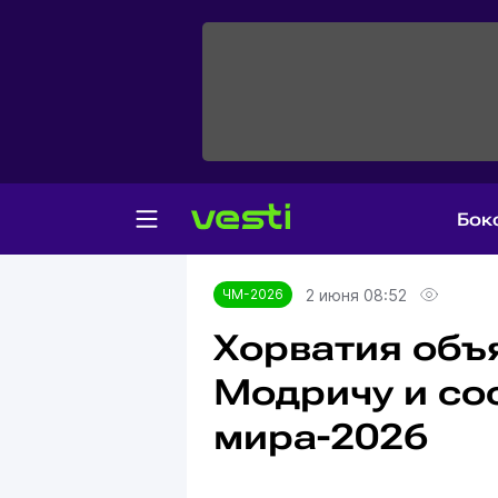
Бок
Главная
ЧМ-2026
2 июня 08:52
ЧМ-2026
Хорватия объ
Модричу и со
мира-2026