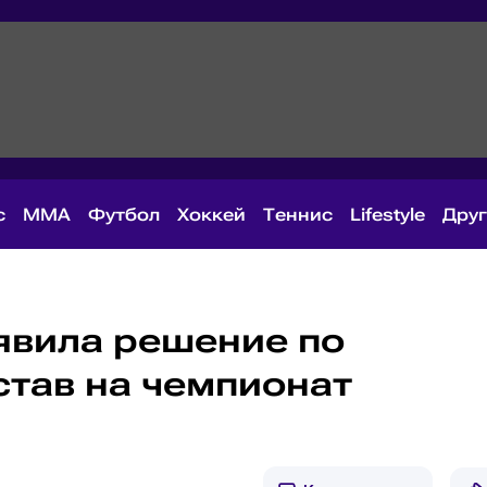
с
MMA
Футбол
Хоккей
Теннис
Lifestyle
Дру
явила решение по
став на чемпионат