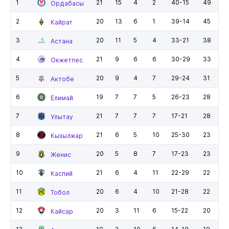
1
21
15
4
2
40-15
49
Ордабасы
2
20
13
6
1
39-14
45
Кайрат
3
20
11
5
4
33-21
38
Астана
4
21
9
6
6
30-29
33
Окжетпес
5
20
9
4
7
29-24
31
Актобе
6
19
7
7
5
26-23
28
Елимай
7
21
7
7
7
17-21
28
Улытау
8
21
6
5
10
25-30
23
Кызылжар
9
20
5
8
7
17-23
23
Женис
10
21
6
4
11
22-29
22
Каспий
11
20
6
4
10
21-28
22
Тобол
12
20
3
11
6
15-22
20
Кайсар