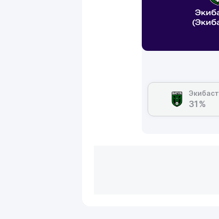
Экиб
(Экиб
Экибаст
31%