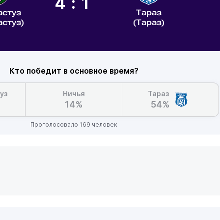
4:1
астуз
Тараз
астуз)
(Тараз)
Кто победит в основное время?
уз
Ничья
Тараз
14%
54%
Проголосовало 169 человек