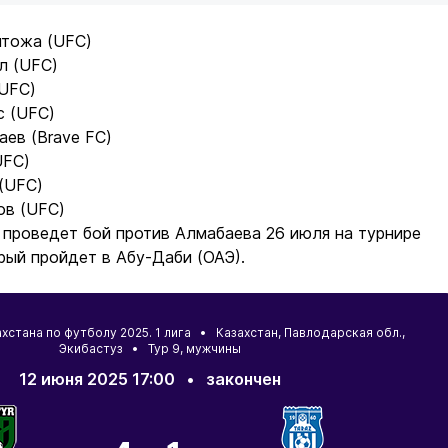
тожа (UFC)
л (UFC)
(UFC)
с (UFC)
ев (Brave FC)
UFC)
(UFC)
ов (UFC)
проведет бой против Алмабаева 26 июля на турнире
рый пройдет в Абу-Даби (ОАЭ).
хстана по футболу 2025. 1 лига •
Казахстан
,
Павлодарская обл.
,
Экибастуз
• Тур 9, мужчины
12 июня 2025 17:00
•
закончен