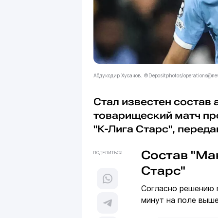
Абдукодир Хусанов. ©Depositphotos/operations@ne
Стал известен состав
товарищеский матч про
"К-Лига Старс", передаю
Состав "Ман
ПОДЕЛИТЬСЯ
Старс"
Согласно решению 
минут на поле выш