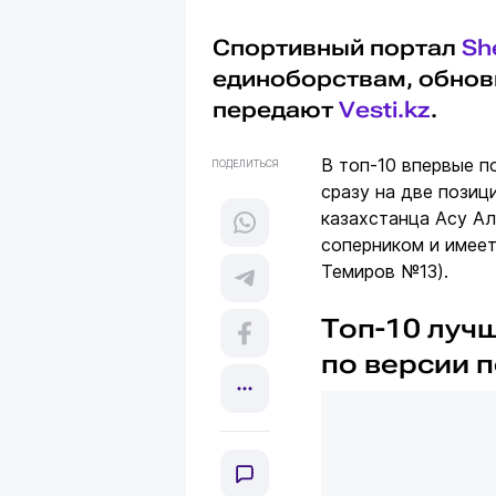
Спортивный портал
Sh
единоборствам, обнов
передают
Vesti.kz
.
В топ-10 впервые п
ПОДЕЛИТЬСЯ
сразу на две позиц
казахстанца Асу Ал
соперником и имее
Темиров №13).
Топ-10 луч
по версии 