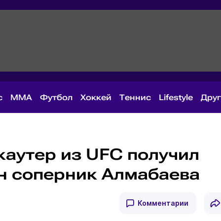
с
MMA
Футбол
Хоккей
Теннис
Lifestyle
Дру
каутер из UFC получил
н соперник Алмабаева
Комментарии