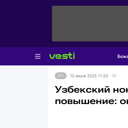
Бок
Главная
UFC
10 июня 2025 11:50
UFC
Узбекский но
повышение: о