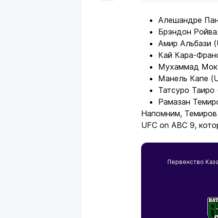
Алешандре Пан
Брэндон Ройва
Амир Альбази 
Кай Кара-Фран
Мухаммад Мока
Манель Капе (
Татсуро Таиро 
Рамазан Темир
Напомним, Темиров 
UFC on ABC 9, кото
Первенство Каза