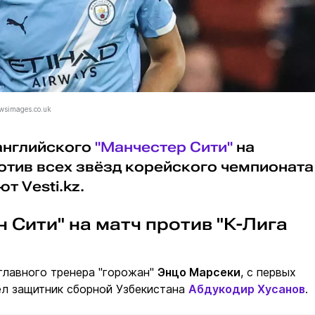
wsimages.co.uk
 английского
"Манчестер Сити"
на
тив всех звёзд корейского чемпионата 
т Vesti.kz.
 Сити" на матч против "К-Лига
главного тренера "горожан"
Энцо Марсеки
, с первых
ел защитник сборной Узбекистана
Абдукодир Хусанов
.