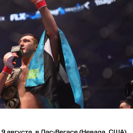
 9 августа, в Лас-Вегасе (Невада, США)