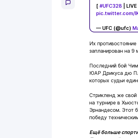
[
#UFC328
| LIV
pic.twitter.com
— UFC (@ufc)
Ma
Их противостояние 
запланирован на 9 
Последний бой Чима
ЮАР Дрикуса дю Пле
которых судьи еди
Стрикленд же свой 
на турнире в Хьюст
Эрнандесом. Этот 
победу техническим
Ещё больше спорти