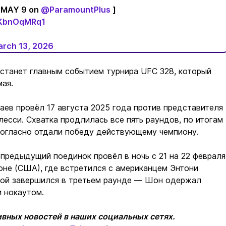
E MAY 9 on
@ParamountPlus
]
/IKbnOqMRq1
rch 13, 2026
станет главным событием турнира UFC 328, который
мая.
ев провёл 17 августа 2025 года против представителя
сси. Схватка продлилась все пять раундов, по итогам
ногласно отдали победу действующему чемпиону.
предыдущий поединок провёл в ночь с 21 на 22 февраля
оне (США), где встретился с американцем Энтони
бой завершился в третьем раунде — Шон одержал
 нокаутом.
вных новостей в наших социальных сетях.