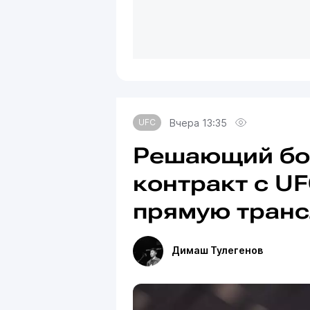
Вчера 13:35
UFC
Решающий бой
контракт с UF
прямую тран
Димаш Тулегенов