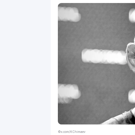
©x.com/KChimaev