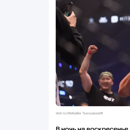
Vesti.kz/Мейірбек Тажкуранов©
В ночь на воскресенье,