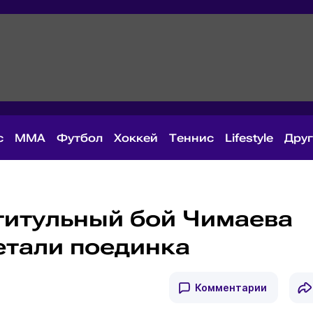
с
MMA
Футбол
Хоккей
Теннис
Lifestyle
Дру
титульный бой Чимаева
етали поединка
Комментарии