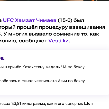
а
UFC
Хамзат Чимаев
(15-0) был
торый прошёл процедуру взвешивания
. У многих вызвало сомнение то, как
емонию, сообщают
Vesti.kz
.
ИЕ
иш принёс Казахстану медаль ЧА по боксу
робилась в финал чемпионата Азии по боксу
весах 83,91 килограмма, как и его соперник
Шон