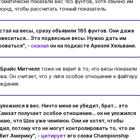
оматически показали вес 185 фунтов, хотя обычно им
кунд, чтобы рассчитать точный показатель.
встал на весы, сразу объявили 185 фунтов. Они даже
новеситься… Это подвесные весы. Нужно дать им
оваться", -
сказал
он на подкасте Ариэля Хельвани.
ц
Брайс Митчелл
тоже не верит в то, что весы показали
ва. Он считает, что у лиги особое отношение к файтеру
ождения.
 уложился в вес. Ничто меня не убедит, брат… это
Хамзат получает особое отношение… он не уложился
думаю, что Шон уже чемпион. Они не хотят, чтобы
ил, потому что не могут контролировать то, что он
юбит Америку", -
цитирует
его слова Championship