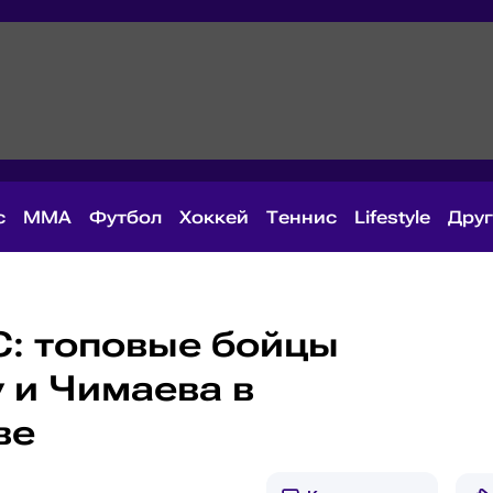
с
MMA
Футбол
Хоккей
Теннис
Lifestyle
Дру
C: топовые бойцы
 и Чимаева в
ве