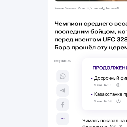
Хамзат Чимаев. Фото: IG/khamzat_chimaev©
Чемпион среднего вес
последним бойцом, ко
перед ивентом UFC 328
Борз прошёл эту цер
ПОДЕЛИТЬСЯ
ПРОДОЛЖЕН
▪
Досрочный фин
9 мая 14:30
▪
Казахстанка п
9 мая 14:59
Чимаев показал на 