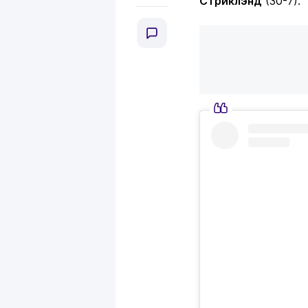
Стриклэнд
(30-7).