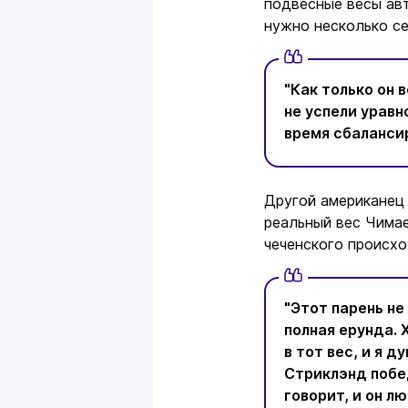
подвесные весы авт
нужно несколько се
"Как только он 
не успели урав
время сбалансир
Другой американе
реальный вес Чимае
чеченского происх
"Этот парень не
полная ерунда. 
в тот вес, и я 
Стриклэнд побед
говорит, и он л