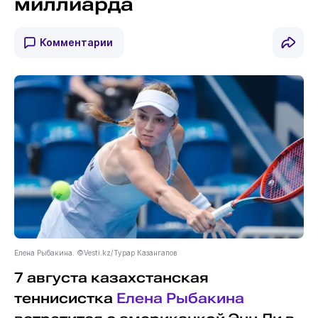
миллиарда
Комментарии
Елена Рыбакина. ©Vesti.kz/Турар Казангапов
7 августа казахстанская
теннисистка
Елена Рыбакина