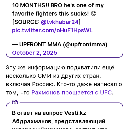
10 MONTHS!! BRO he's one of my
favorite fighters this sucks! 🤕
[SOURCE:
@tvkhabar24
]
pic.twitter.com/oHuF1HpsWL
— UPFRONT MMA (@upfrontmma)
October 2, 2025
Эту же информацию подхватили ещё
несколько СМИ из других стран,
включая Россию. Кто-то даже написал о
том, что
Рахмонов прощается с UFC
.
В ответ на вопрос Vesti.kz
Абдрахманов, представляющий