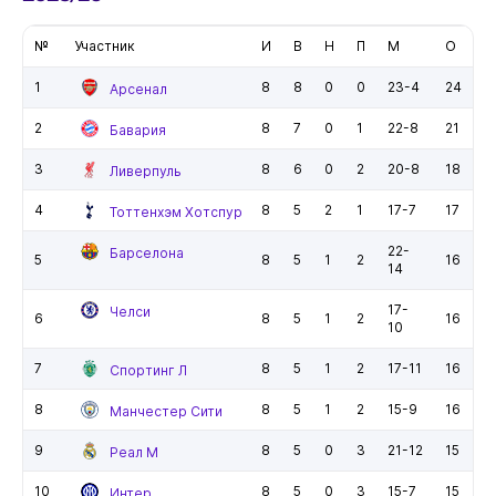
№
Участник
И
В
Н
П
М
О
1
8
8
0
0
23-4
24
Арсенал
2
8
7
0
1
22-8
21
Бавария
3
8
6
0
2
20-8
18
Ливерпуль
4
8
5
2
1
17-7
17
Тоттенхэм Хотспур
22-
Барселона
5
8
5
1
2
16
14
17-
Челси
6
8
5
1
2
16
10
7
8
5
1
2
17-11
16
Спортинг Л
8
8
5
1
2
15-9
16
Манчестер Сити
9
8
5
0
3
21-12
15
Реал М
10
8
5
0
3
15-7
15
Интер