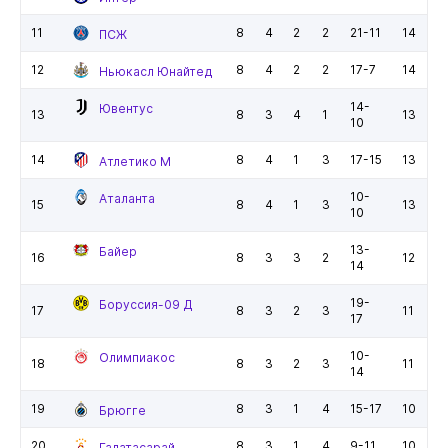
11
8
4
2
2
21-11
14
ПСЖ
12
8
4
2
2
17-7
14
Ньюкасл Юнайтед
14-
Ювентус
13
8
3
4
1
13
10
14
8
4
1
3
17-15
13
Атлетико М
10-
Аталанта
15
8
4
1
3
13
10
13-
Байер
16
8
3
3
2
12
14
19-
Боруссия-09 Д
17
8
3
2
3
11
17
10-
Олимпиакос
18
8
3
2
3
11
14
19
8
3
1
4
15-17
10
Брюгге
20
8
3
1
4
9-11
10
Галатасарай