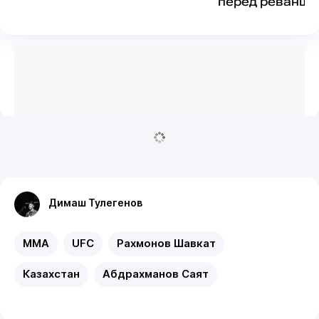
перед реванше
Димаш Тулегенов
MMA
UFC
Рахмонов Шавкат
Казахстан
Абдрахманов Саят