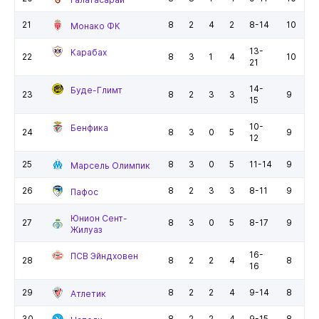
21
8
2
4
2
8-14
10
Монако ФК
13-
Карабах
22
8
3
1
4
10
21
14-
Буде-Глимт
23
8
2
3
3
9
15
10-
Бенфика
24
8
3
0
5
9
12
25
8
3
0
5
11-14
9
Марсель Олимпик
26
8
2
3
3
8-11
9
Пафос
Юнион Сент-
27
8
3
0
5
8-17
9
Жилуаз
16-
ПСВ Эйндховен
28
8
2
2
4
8
16
29
8
2
2
4
9-14
8
Атлетик
30
8
2
2
4
9-15
8