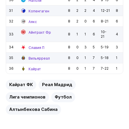
Наполи
31
8
2
2
4
12-21
8
Копенгаген
32
8
2
0
6
8-21
6
Аякс
10-
Айнтрахт Фр
33
8
1
1
6
4
21
34
8
0
3
5
5-19
3
Славия П
35
8
0
1
7
5-18
1
Вильярреал
36
8
0
1
7
7-22
1
Кайрат
Кайрат ФК
Реал Мадрид
Лига чемпионов
Футбол
Алтынбекова Сабина