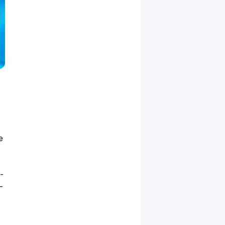
е
-
-