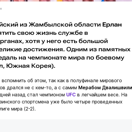
ая
ейский из Жамбылской области
Ерлан
тить свою жизнь службе в
ганах, хотя у него есть большой
великие достижения. Одним из памятных
едаль на чемпионате мира по боевому
ул, Южная Корея).
 вспомнить об этом, так как в полуфинале мирового
в дрался не с кем-то, а с самим
Мерабом Двалишвил
 дней назад стал чемпионом
UFC
в легчайшем весе. На
узинского спортсмена уже было четыре проведенных
иге мира (2-2).