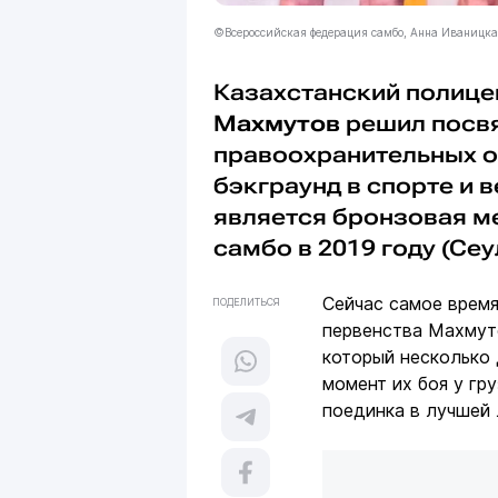
©Всероссийская федерация самбо, Анна Иваницк
Казахстанский полиц
Махмутов
решил посвя
правоохранительных ор
бэкграунд в спорте и 
является бронзовая м
самбо в 2019 году (Се
Сейчас самое время
ПОДЕЛИТЬСЯ
первенства Махмуто
который несколько
момент их боя у гр
поединка в лучшей л