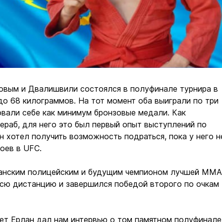
вым и Двалишвили состоялся в полуфинале турнира в
до 68 килограммов. На тот момент оба выиграли по три
овали себе как минимум бронзовые медали. Как
раб, для него это был первый опыт выступлений по
он хотел получить возможность подраться, пока у него н
оев в UFC.
анским полицейским и будущим чемпионом лучшей ММА
сю дистанцию и завершился победой второго по очкам 
лет Ерлан дал нам интервью о том памятном полуфинале