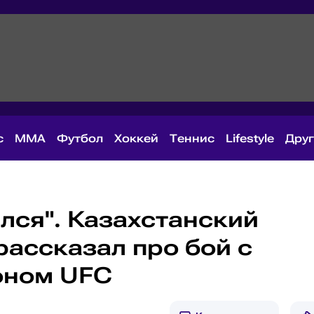
с
MMA
Футбол
Хоккей
Теннис
Lifestyle
Дру
лся". Казахстанский
рассказал про бой с
оном UFC