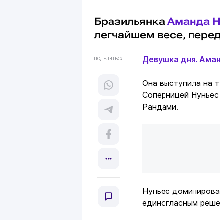
Бразильянка
Аманда Н
легчайшем весе, пере
Девушка дня. Аман
ПОДЕЛИТЬСЯ
Она выступила на т
Соперницей Нуньес
Рандами.
Нуньес доминировал
единогласным решен