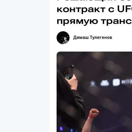
контракт с UF
прямую тран
Димаш Тулегенов