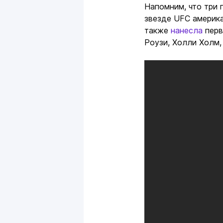
Напомним, что три 
звезде UFC америк
также
нанесла
перв
Роузи, Холли Холм,