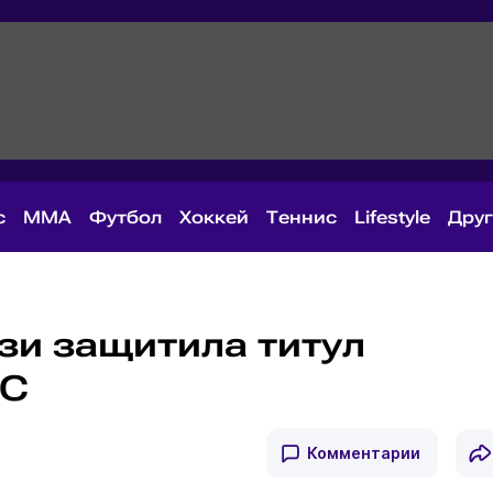
с
MMA
Футбол
Хоккей
Теннис
Lifestyle
Дру
зи защитила титул
FC
Комментарии