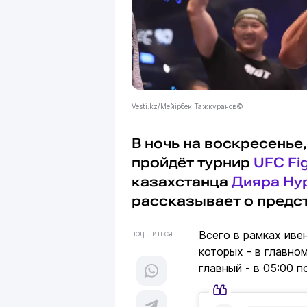
Vesti.kz/Мейірбек Тажкуранов©
В ночь на воскресенье,
пройдёт турнир
UFC Fig
казахстанца
Дияра Ну
рассказывает о предс
Всего в рамках иве
ПОДЕЛИТЬСЯ
которых - в главно
главный - в 05:00 