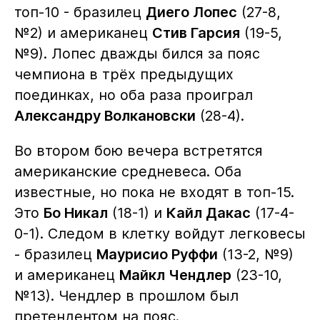
топ-10 - бразилец
Диего Лопес
(27-8,
№2) и американец
Стив Гарсия
(19-5,
№9). Лопес дважды бился за пояс
чемпиона в трёх предыдущих
поединках, но оба раза проиграл
Александру Волкановски
(28-4).
Во втором бою вечера встретятся
американские средневеса. Оба
известные, но пока не входят в топ-15.
Это
Бо Никал
(18-1) и
Кайл Дакас
(17-4-
0-1). Следом в клетку войдут легковесы
- бразилец
Маурисио Руффи
(13-2, №9)
и американец
Майкл Чендлер
(23-10,
№13). Чендлер в прошлом был
претендентом на пояс.