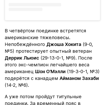
В четвёртом поединке встретятся
американские тяжеловесы.
Непобеждённого
Джоша Хокита
(9-0,
№5) протестирует опытный ветеран
Деррик Льюис
(29-13-0-1, №9). После
этого экс-чемпион легчайшего веса
американец
Шон О'Мэлли
(19-3-0-1, №3)
подерётся с канадцем
Айманом Захаби
(14-2, №6).
А уже потом пройдут титульные
поединки. За временный пояс в