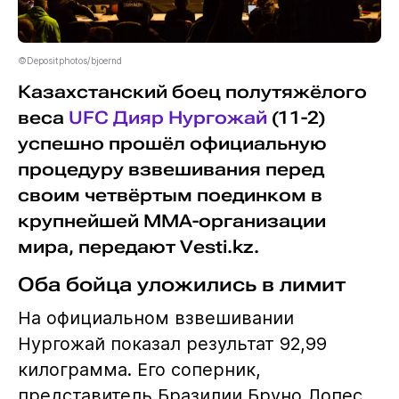
©Depositphotos/bjoernd
Казахстанский боец полутяжёлого
веса
UFC
Дияр Нургожай
(11-2)
успешно прошёл официальную
процедуру взвешивания перед
своим четвёртым поединком в
крупнейшей MMA-организации
мира, передают Vesti.kz.
Оба бойца уложились в лимит
На официальном взвешивании
Нургожай показал результат 92,99
килограмма. Его соперник,
представитель Бразилии Бруно Лопес