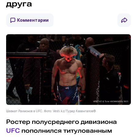
друга
Комментарии
Шавкат Рахмонов в UFC. Фото: Vesti.kz/Турар Казангапов©
Ростер полусреднего дивизиона
UFC
пополнился титулованным