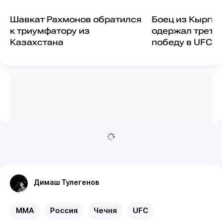
Шавкат Рахмонов обратился
Боец из Кыргы
к триумфатору из
одержал треть
Казахстана
победу в UFC
Димаш Тулегенов
MMA
Россия
Чечня
UFC