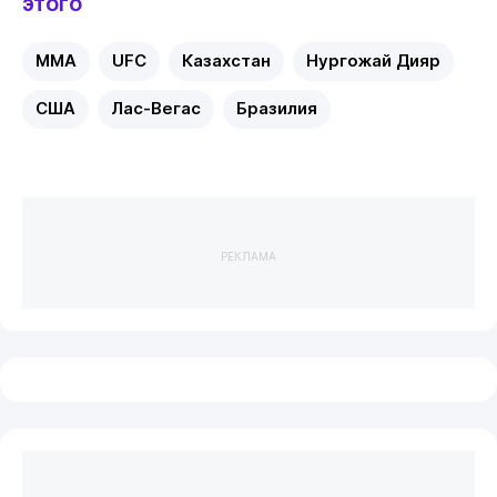
этого
MMA
UFC
Казахстан
Нургожай Дияр
США
Лас-Вегас
Бразилия
РЕКЛАМА