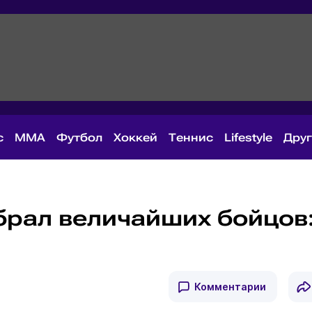
с
MMA
Футбол
Хоккей
Теннис
Lifestyle
Дру
брал величайших бойцов
Комментарии