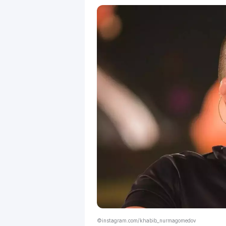
©instagram.com/khabib_nurmagomedov