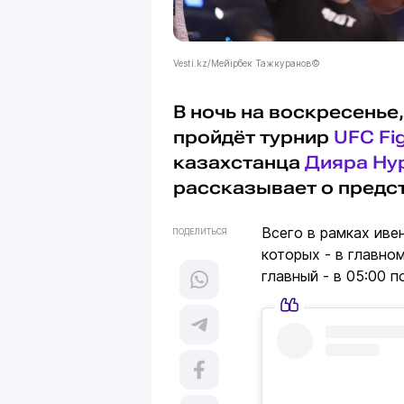
Vesti.kz/Мейірбек Тажкуранов©
В ночь на воскресенье,
пройдёт турнир
UFC Fig
казахстанца
Дияра Ну
рассказывает о предс
Всего в рамках иве
ПОДЕЛИТЬСЯ
которых - в главно
главный - в 05:00 