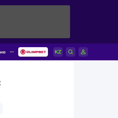
гие
: