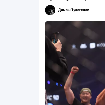
Димаш Тулегенов