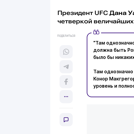
Президент UFC
Дана У
четвeркой величайших
ПОДЕЛИТЬСЯ
"Там однозначн
должна быть Рон
было бы никаких
Там однозначно
Конор Макгрегор
уровень и полно