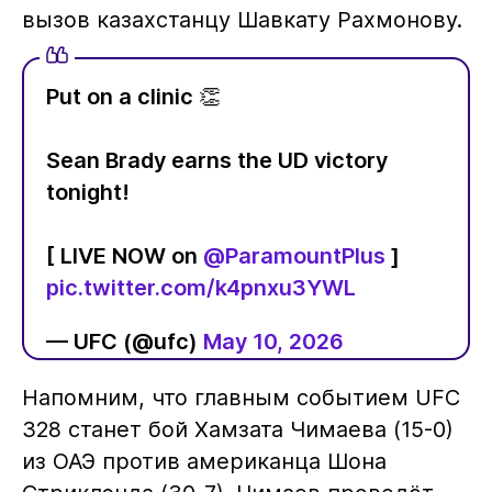
вызов казахстанцу Шавкату Рахмонову.
Put on a clinic 👏
Sean Brady earns the UD victory
tonight!
[ LIVE NOW on
@ParamountPlus
]
pic.twitter.com/k4pnxu3YWL
— UFC (@ufc)
May 10, 2026
Напомним, что главным событием UFC
328 станет бой Хамзата Чимаева (15-0)
из ОАЭ против американца Шона