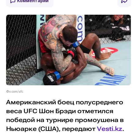
Комментарии
©x.com/ufc
Американский боец полусреднего
веса UFC Шон Брэди отметился
победой на турнире промоушена в
Ньюарке (США), передают
Vesti.kz
.