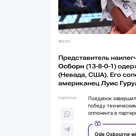
©X/UFC
Представитель наилег
Осборн
(13-8-0-1) оде
(Невада, США). Его с
американец
Луис Гуру
Поединок завершил
ПОДЕЛИТЬСЯ
победу технически
оппонента в партер
Ode Osbourne with