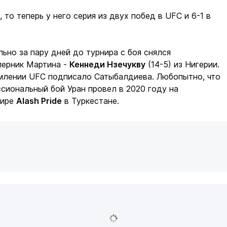
 то теперь у него серия из двух побед в UFC и 6-1 в
льно за пару дней до турнира с боя снялся
перник Мартина -
Кеннеди Нзечукву
(14-5) из Нигерии.
млении UFC подписало Сатыбалдиева. Любопытно, что
сиональный бой Уран провел в 2020 году на
нире
Alash Pride
в Туркестане.