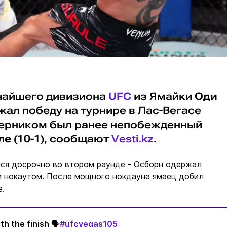
чайшего дивизиона
UFC
из Ямайки
Оди
ржал победу на турнире в Лас-Вегасе
оперником был ранее непобежденный
ле
(10-1), сообщают
Vesti.kz
.
ся досрочно во втором раунде - Осборн одержал
м нокаутом. После мощного нокдауна ямаец добил
е.
 the finish 🗣️
#ufcvegas105