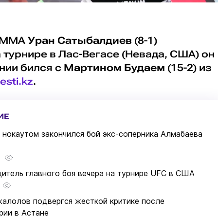
ц ММА
Уран Сатыбалдиев
(8-1)
а турнире в Лас-Вегасе (Невада, США) он
нии бился с
Мартином Будаем
(15-2) из
esti.kz
.
ИЕ
нокаутом закончился бой экс-соперника Алмабаева
итель главного боя вечера на турнире UFC в США
жалолов подвергся жесткой критике после
рии в Астане