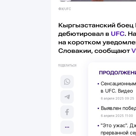
©X/UFC
Кыргызстанский бое
дебютировал в
UFC
. Н
на коротком уведомле
Словакии, сообщают
V
ПОДЕЛИТЬСЯ
ПРОДОЛЖЕН
▪
Сенсационным 
в UFC. Видео
6 апреля 2025 09:25
▪
Выявлен побед
6 апреля 2025 11:00
▪
"Это ужас". Д
прерванной се