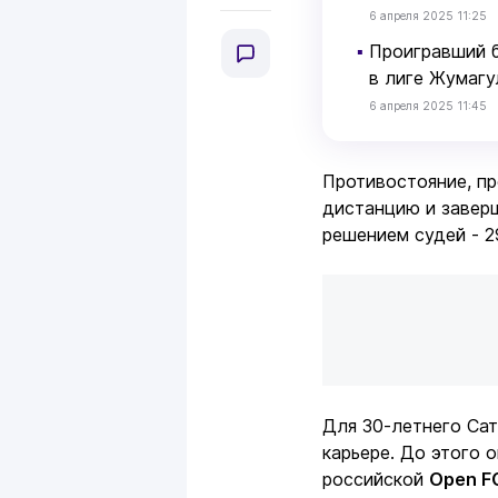
6 апреля 2025 11:25
▪
Проигравший б
в лиге Жумагу
6 апреля 2025 11:45
Противостояние, п
дистанцию и завер
решением судей - 29
Для 30-летнего Са
карьере. До этого 
российской
Open F