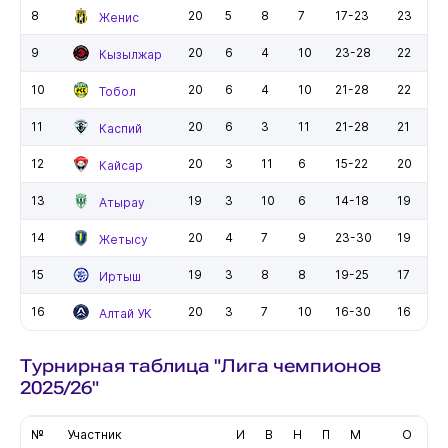
8
20
5
8
7
17-23
23
Женис
9
20
6
4
10
23-28
22
Кызылжар
10
20
6
4
10
21-28
22
Тобол
11
20
6
3
11
21-28
21
Каспий
12
20
3
11
6
15-22
20
Кайсар
13
19
3
10
6
14-18
19
Атырау
14
20
4
7
9
23-30
19
Жетысу
15
19
3
8
8
19-25
17
Иртыш
16
20
3
7
10
16-30
16
Алтай УК
Турнирная таблица "Лига чемпионов
2025/26"
№
Участник
И
В
Н
П
М
О