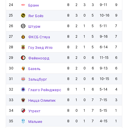
24
8
2
3
3
9-11
9
Бранн
25
8
3
0
5
10-16
9
Янг Бойз
26
8
2
1
5
5-11
7
Штурм
27
8
2
1
5
9-16
7
ФКСБ Стяуа
28
8
2
1
5
6-14
7
Гоу Эхед Иглз
29
8
2
0
6
11-15
6
Фейеноорд
30
8
2
0
6
9-13
6
Базель
31
8
2
0
6
10-15
6
Зальцбург
32
8
1
1
6
5-14
4
Глазго Рейнджерс
33
8
1
0
7
7-15
3
Ницца Олимпик
34
8
0
1
7
5-15
1
Утрехт
35
8
0
1
7
4-15
1
Мальме