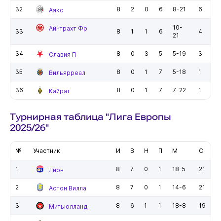
32
8
2
0
6
8-21
6
Аякс
10-
Айнтрахт Фр
33
8
1
1
6
4
21
34
8
0
3
5
5-19
3
Славия П
35
8
0
1
7
5-18
1
Вильярреал
36
8
0
1
7
7-22
1
Кайрат
Турнирная таблица "Лига Европы
2025/26"
№
Участник
И
В
Н
П
М
О
1
8
7
0
1
18-5
21
Лион
2
8
7
0
1
14-6
21
Астон Вилла
3
8
6
1
1
18-8
19
Митьюлланд