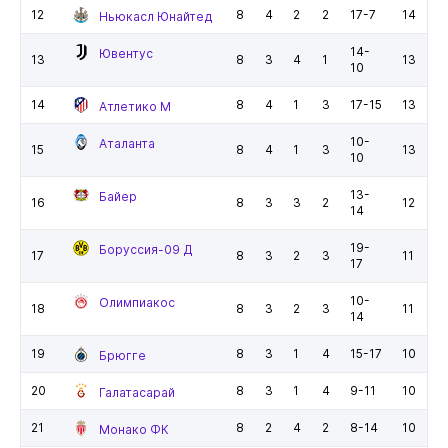
12
8
4
2
2
17-7
14
Ньюкасл Юнайтед
14-
Ювентус
13
8
3
4
1
13
10
14
8
4
1
3
17-15
13
Атлетико М
10-
Аталанта
15
8
4
1
3
13
10
13-
Байер
16
8
3
3
2
12
14
19-
Боруссия-09 Д
17
8
3
2
3
11
17
10-
Олимпиакос
18
8
3
2
3
11
14
19
8
3
1
4
15-17
10
Брюгге
20
8
3
1
4
9-11
10
Галатасарай
21
8
2
4
2
8-14
10
Монако ФК