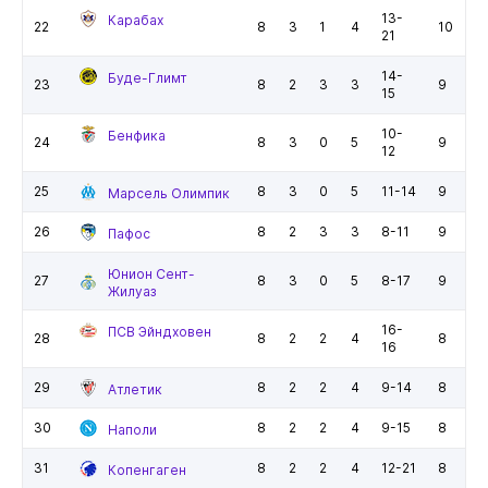
13-
Карабах
22
8
3
1
4
10
21
14-
Буде-Глимт
23
8
2
3
3
9
15
10-
Бенфика
24
8
3
0
5
9
12
25
8
3
0
5
11-14
9
Марсель Олимпик
26
8
2
3
3
8-11
9
Пафос
Юнион Сент-
27
8
3
0
5
8-17
9
Жилуаз
16-
ПСВ Эйндховен
28
8
2
2
4
8
16
29
8
2
2
4
9-14
8
Атлетик
30
8
2
2
4
9-15
8
Наполи
31
8
2
2
4
12-21
8
Копенгаген