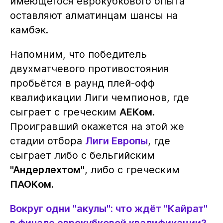
имеющегося еврокубкового опыта
оставляют алматинцам шансы на
камбэк.
Напомним, что победитель
двухматчевого противостояния
пробьётся в раунд плей-офф
квалификации Лиги чемпионов, где
сыграет с греческим
АЕКом
.
Проигравший окажется на этой же
стадии отбора
Лиги Европы
, где
сыграет либо с бельгийским
"Андерлехтом"
, либо с греческим
ПАОКом
.
Вокруг одни "акулы": что ждёт "Кайрат"
в финале еврокубковой квалификации?