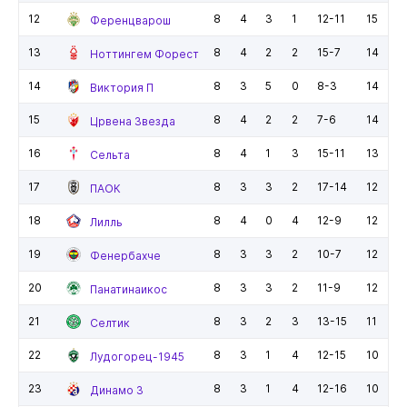
12
8
4
3
1
12-11
15
Ференцварош
13
8
4
2
2
15-7
14
Ноттингем Форест
14
8
3
5
0
8-3
14
Виктория П
15
8
4
2
2
7-6
14
Црвена Звезда
16
8
4
1
3
15-11
13
Сельта
17
8
3
3
2
17-14
12
ПАОК
18
8
4
0
4
12-9
12
Лилль
19
8
3
3
2
10-7
12
Фенербахче
20
8
3
3
2
11-9
12
Панатинаикос
21
8
3
2
3
13-15
11
Селтик
22
8
3
1
4
12-15
10
Лудогорец-1945
23
8
3
1
4
12-16
10
Динамо З