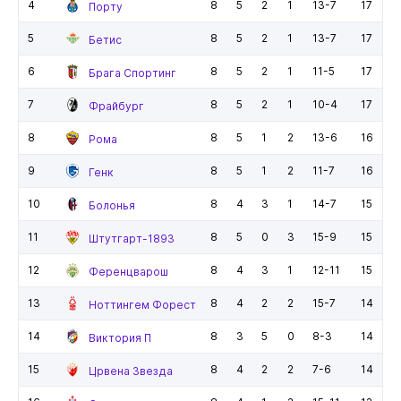
4
8
5
2
1
13-7
17
Порту
5
8
5
2
1
13-7
17
Бетис
6
8
5
2
1
11-5
17
Брага Спортинг
7
8
5
2
1
10-4
17
Фрайбург
8
8
5
1
2
13-6
16
Рома
9
8
5
1
2
11-7
16
Генк
10
8
4
3
1
14-7
15
Болонья
11
8
5
0
3
15-9
15
Штутгарт-1893
12
8
4
3
1
12-11
15
Ференцварош
13
8
4
2
2
15-7
14
Ноттингем Форест
14
8
3
5
0
8-3
14
Виктория П
15
8
4
2
2
7-6
14
Црвена Звезда