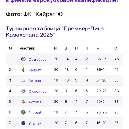
Фото:
ФК "Кайрат"©️
Турнирная таблица "Премьер-Лига
Казахстана 2026"
№
Участник
И
В
Н
П
М
О
1
20
14
4
2
36-15
46
Ордабасы
2
20
13
6
1
39-14
45
Кайрат
3
19
10
5
4
31-20
35
Астана
4
20
9
6
5
29-27
33
Окжетпес
5
20
9
4
7
29-24
31
Актобе
6
19
7
7
5
26-23
28
Елимай
7
20
7
6
7
16-20
27
Улытау