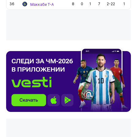
36
8
0
1
7
2-22
1
Маккаби Т-А