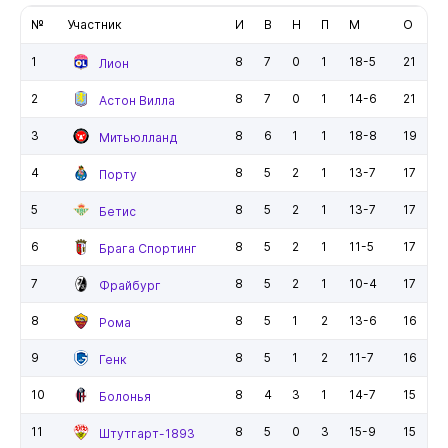
№
Участник
И
В
Н
П
М
О
1
8
7
0
1
18-5
21
Лион
2
8
7
0
1
14-6
21
Астон Вилла
3
8
6
1
1
18-8
19
Митьюлланд
4
8
5
2
1
13-7
17
Порту
5
8
5
2
1
13-7
17
Бетис
6
8
5
2
1
11-5
17
Брага Спортинг
7
8
5
2
1
10-4
17
Фрайбург
8
8
5
1
2
13-6
16
Рома
9
8
5
1
2
11-7
16
Генк
10
8
4
3
1
14-7
15
Болонья
11
8
5
0
3
15-9
15
Штутгарт-1893