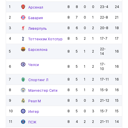
1
8
8
0
0
23-4
24
Арсенал
2
8
7
0
1
22-8
21
Бавария
3
8
6
0
2
20-8
18
Ливерпуль
4
8
5
2
1
17-7
17
Тоттенхэм Хотспур
22-
Барселона
5
8
5
1
2
16
14
17-
Челси
6
8
5
1
2
16
10
7
8
5
1
2
17-11
16
Спортинг Л
8
8
5
1
2
15-9
16
Манчестер Сити
9
8
5
0
3
21-12
15
Реал М
10
8
5
0
3
15-7
15
Интер
11
8
4
2
2
21-11
14
ПСЖ