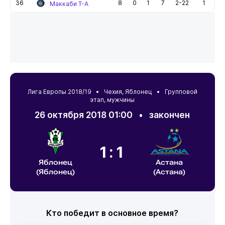
36
8
0
1
7
2-22
1
Маккаби Т-А
Лига Европы 2018/19 •
Чехия
,
Яблонец
• Групповой
этап, мужчины
26 октября 2018 01:00
•
закончен
1:1
Яблонец
Астана
(Яблонец)
(Астана)
Кто победит в основное время?