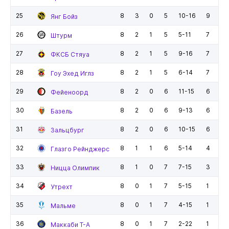
25
8
3
0
5
10-16
9
Янг Бойз
26
8
2
1
5
5-11
7
Штурм
27
8
2
1
5
9-16
7
ФКСБ Стяуа
28
8
2
1
5
6-14
7
Гоу Эхед Иглз
29
8
2
0
6
11-15
6
Фейеноорд
30
8
2
0
6
9-13
6
Базель
31
8
2
0
6
10-15
6
Зальцбург
32
8
1
1
6
5-14
4
Глазго Рейнджерс
33
8
1
0
7
7-15
3
Ницца Олимпик
34
8
0
1
7
5-15
1
Утрехт
35
8
0
1
7
4-15
1
Мальме
36
8
0
1
7
2-22
1
Маккаби Т-А