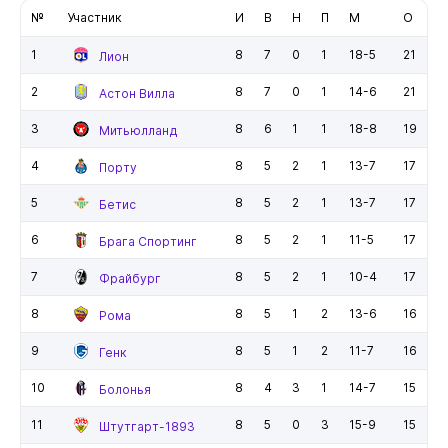
№
Участник
И
В
Н
П
М
О
1
8
7
0
1
18-5
21
Лион
2
8
7
0
1
14-6
21
Астон Вилла
3
8
6
1
1
18-8
19
Митьюлланд
4
8
5
2
1
13-7
17
Порту
5
8
5
2
1
13-7
17
Бетис
6
8
5
2
1
11-5
17
Брага Спортинг
7
8
5
2
1
10-4
17
Фрайбург
8
8
5
1
2
13-6
16
Рома
9
8
5
1
2
11-7
16
Генк
10
8
4
3
1
14-7
15
Болонья
11
8
5
0
3
15-9
15
Штутгарт-1893