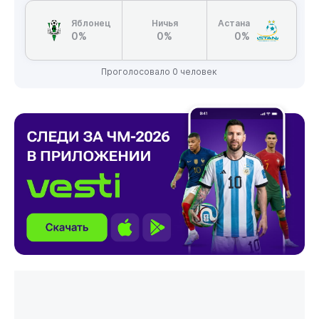
Яблонец
Ничья
Астана
0%
0%
0%
Проголосовало 0 человек