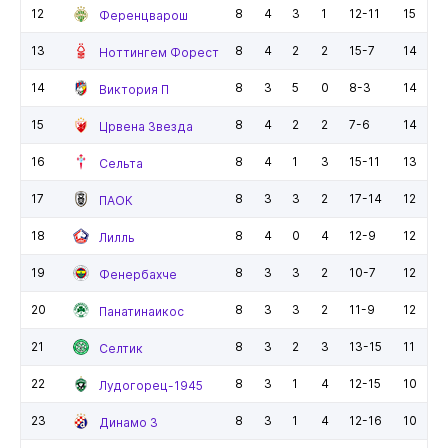
12
8
4
3
1
12-11
15
Ференцварош
13
8
4
2
2
15-7
14
Ноттингем Форест
14
8
3
5
0
8-3
14
Виктория П
15
8
4
2
2
7-6
14
Црвена Звезда
16
8
4
1
3
15-11
13
Сельта
17
8
3
3
2
17-14
12
ПАОК
18
8
4
0
4
12-9
12
Лилль
19
8
3
3
2
10-7
12
Фенербахче
20
8
3
3
2
11-9
12
Панатинаикос
21
8
3
2
3
13-15
11
Селтик
22
8
3
1
4
12-15
10
Лудогорец-1945
23
8
3
1
4
12-16
10
Динамо З