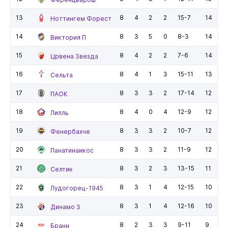
13
8
4
2
2
15-7
14
Ноттингем Форест
14
8
3
5
0
8-3
14
Виктория П
15
8
4
2
2
7-6
14
Црвена Звезда
16
8
4
1
3
15-11
13
Сельта
17
8
3
3
2
17-14
12
ПАОК
18
8
4
0
4
12-9
12
Лилль
19
8
3
3
2
10-7
12
Фенербахче
20
8
3
3
2
11-9
12
Панатинаикос
21
8
3
2
3
13-15
11
Селтик
22
8
3
1
4
12-15
10
Лудогорец-1945
23
8
3
1
4
12-16
10
Динамо З
24
8
2
3
3
9-11
9
Бранн