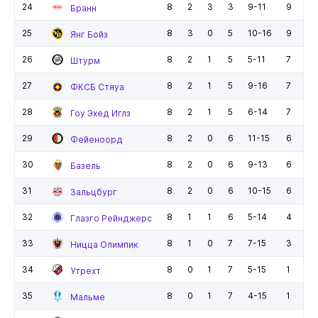
24
8
2
3
3
9-11
9
Бранн
25
8
3
0
5
10-16
9
Янг Бойз
26
8
2
1
5
5-11
7
Штурм
27
8
2
1
5
9-16
7
ФКСБ Стяуа
28
8
2
1
5
6-14
7
Гоу Эхед Иглз
29
8
2
0
6
11-15
6
Фейеноорд
30
8
2
0
6
9-13
6
Базель
31
8
2
0
6
10-15
6
Зальцбург
32
8
1
1
6
5-14
4
Глазго Рейнджерс
33
8
1
0
7
7-15
3
Ницца Олимпик
34
8
0
1
7
5-15
1
Утрехт
35
8
0
1
7
4-15
1
Мальме