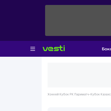
Бок
Хоккей
Кубок РК
Париматч-Кубок Казахс