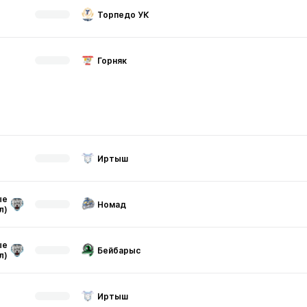
Торпедо УК
Горняк
Иртыш
ые
Номад
л)
ые
Бейбарыс
л)
Иртыш