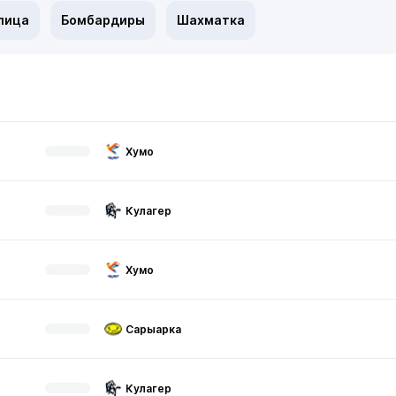
лица
Бомбардиры
Шахматка
Хумо
Кулагер
Хумо
Сарыарка
Кулагер