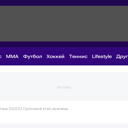
с
MMA
Футбол
Хоккей
Теннис
Lifestyle
Дру
РЕКЛАМА
тана 2022/23
Групповой этап, мужчины