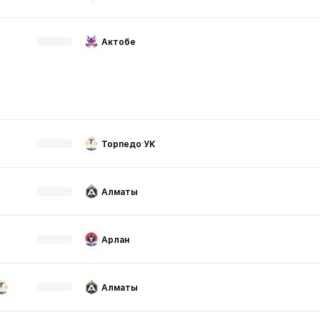
Актобе
Торпедо УК
Алматы
Арлан
Алматы