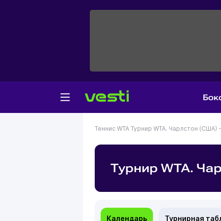
Бок
Теннис
WTA
Турнир WTA. Чарлстон (США) 
Турнир WTA. Чар
Календарь
Турнирная таб