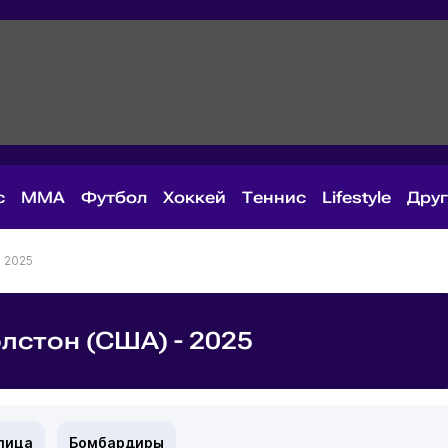
с
MMA
Футбол
Хоккей
Теннис
Lifestyle
Дру
- 2025
лстон (США) - 2025
лица
Бомбардиры