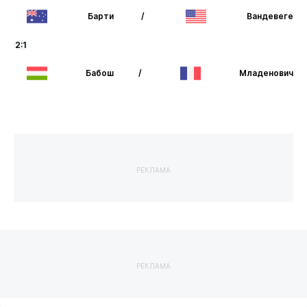
Барти
/
Вандевеге
2:1
Бабош
/
Младенович
РЕКЛАМА
РЕКЛАМА