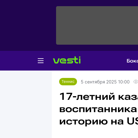
Бок
Главная
Теннис
5 сентября 2025 10:00
Теннис
17-летний ка
воспитанника
историю на U