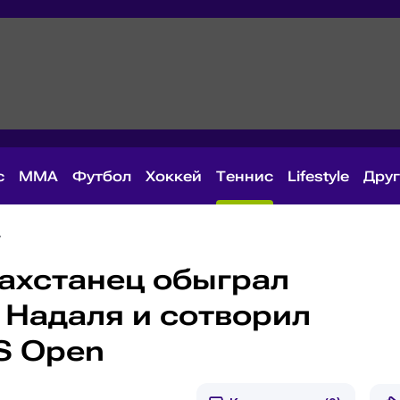
с
MMA
Футбол
Хоккей
Теннис
Lifestyle
Дру
захстанец обыграл
 Надаля и сотворил
S Open