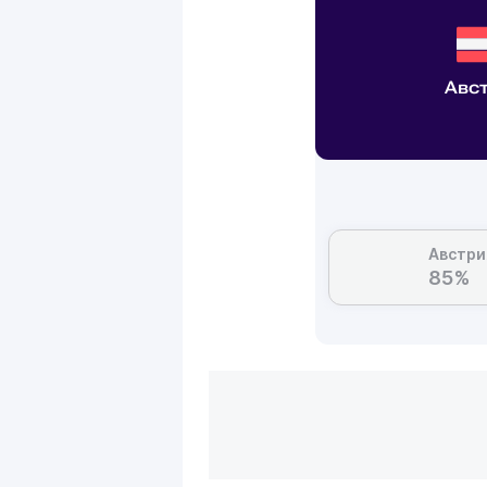
Авс
Австри
85%