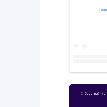
Посм
Отборочный турн