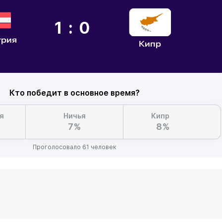
1:0
трия
Кипр
Кто победит в основное время?
я
Ничья
Кипр
7%
8%
Проголосовало 61 человек