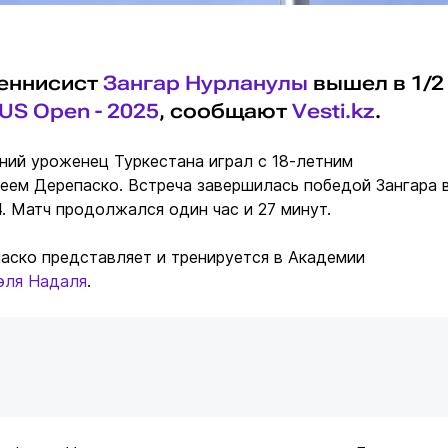
теннисист
Зангар Нурланулы
вышел в 1/2
US Open - 2025
, сообщают
Vesti.kz
.
тний уроженец Туркестана играл с 18-летним
еем Дерепаско. Встреча завершилась победой Зангара 
:4. Матч продолжался один час и 27 минут.
аско представляет и тренируется в Академии
эля Надаля
.