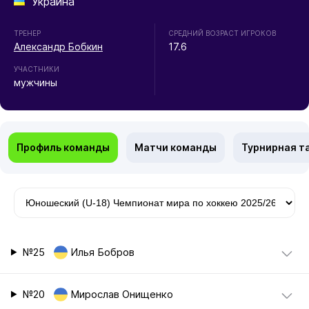
Украина
ТРЕНЕР
СРЕДНИЙ ВОЗРАСТ ИГРОКОВ
Александр Бобкин
17.6
УЧАСТНИКИ
мужчины
Профиль команды
Матчи команды
Турнирная т
№25
Илья Бобров
№20
Мирослав Онищенко