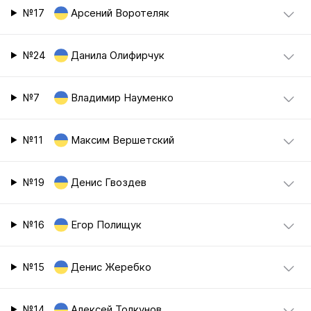
№17
Арсений Воротеляк
№24
Данила Олифирчук
№7
Владимир Науменко
№11
Максим Вершетский
№19
Денис Гвоздев
№16
Егор Полищук
№15
Денис Жеребко
№14
Алексей Толкунов