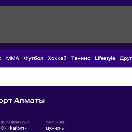
с
MMA
Футбол
Хоккей
Теннис
Lifestyle
Дру
орт Алматы
ДОМАШНЯЯ АРЕНА
УЧАСТНИКИ
СК «Кайрат»
мужчины