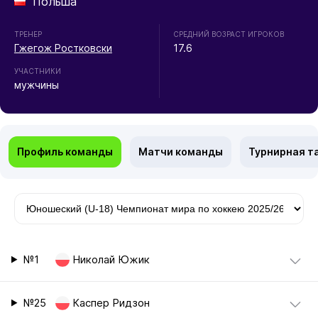
Польша
ТРЕНЕР
СРЕДНИЙ ВОЗРАСТ ИГРОКОВ
Гжегож Ростковски
17.6
УЧАСТНИКИ
мужчины
Профиль команды
Матчи команды
Турнирная т
№1
Николай Южик
№25
Каспер Ридзон