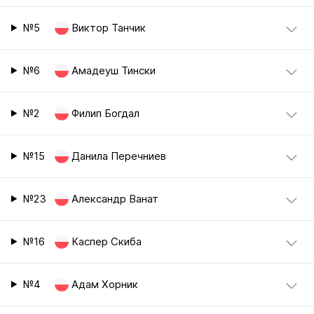
№5
Виктор Танчик
№6
Амадеуш Тински
№2
Филип Богдал
№15
Данила Перечниев
№23
Александр Ванат
№16
Каспер Скиба
№4
Адам Хорник