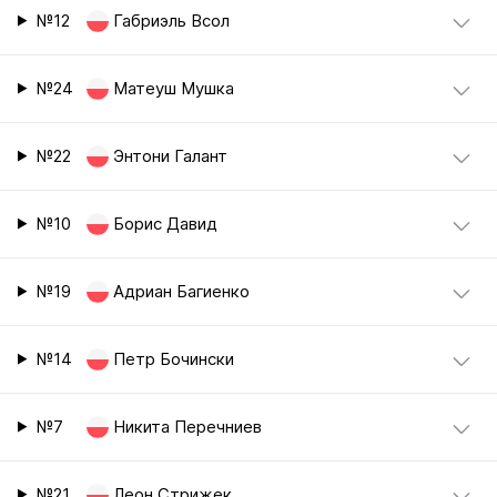
№12
Габриэль Всол
№24
Матеуш Мушка
№22
Энтони Галант
№10
Борис Давид
№19
Адриан Багиенко
№14
Петр Бочински
№7
Никита Перечниев
№21
Леон Стрижек