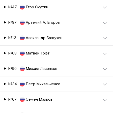
№47
Егор Скутин
№97
Артемий А. Егоров
№13
Александр Бажухин
№68
Матвей Тофт
№90
Михаил Лисенков
№34
Петр Михальченко
№67
Семен Малков