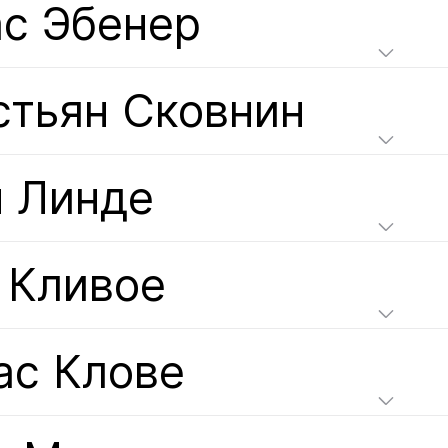
ас Эбенер
стьян Сковнин
н Линде
 Кливое
ас Клове