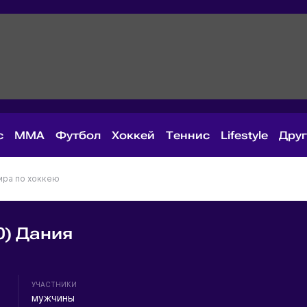
с
MMA
Футбол
Хоккей
Теннис
Lifestyle
Дру
ира по хоккею
0) Дания
УЧАСТНИКИ
мужчины