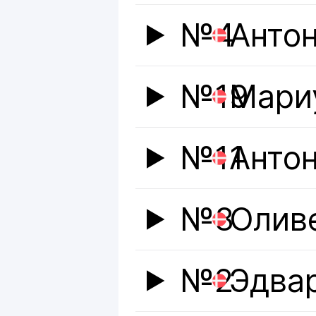
№4
Антон
№19
Мари
№11
Анто
№8
Олив
№2
Эдва