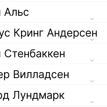
 Альс
ус Кринг Андерсен
н Стенбаккен
ер Вилладсен
рд Лундмарк