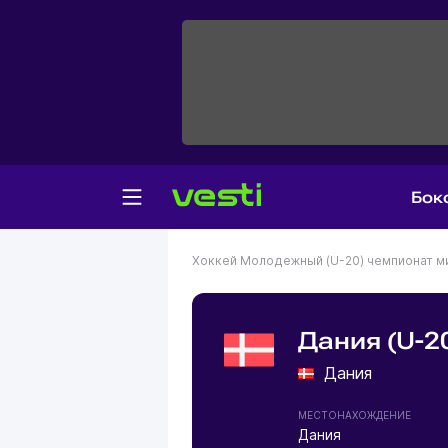
Бок
Хоккей
Молодежный (U-20) чемпионат м
Дания (U-2
Дания
МЕСТОНАХОЖДЕНИЕ
Дания