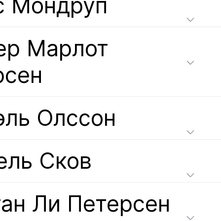
с Мондруп
ер Марлот
рсен
эль Олссон
ель Сков
тан Ли Петерсен