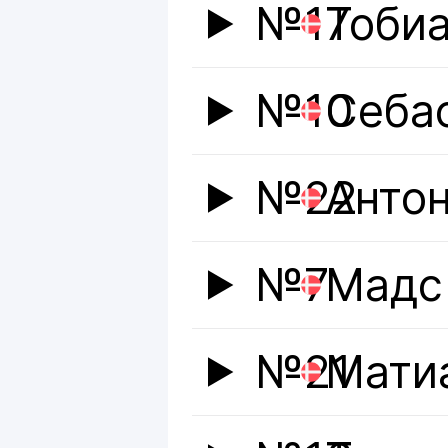
№17
Тоби
№10
Себа
№22
Анто
№7
Мадс
№21
Мати