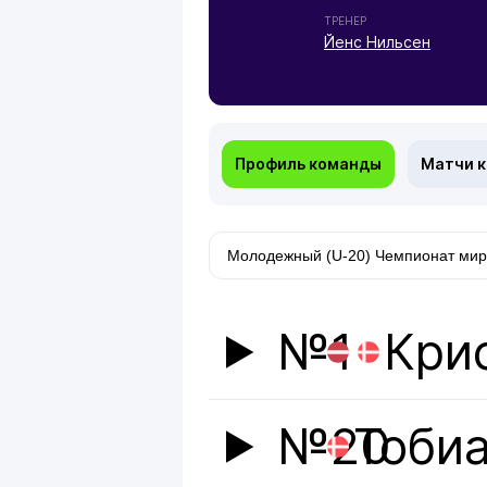
ТРЕНЕР
Йенс Нильсен
Профиль команды
Матчи 
№1
Кри
№20
Тоби