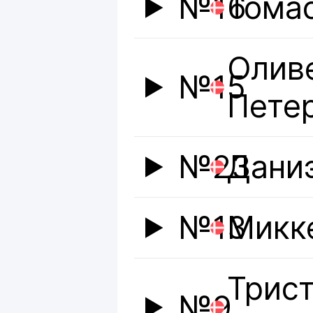
№16
Тома
Олив
№15
Пете
№23
Дани
№13
Микк
Трис
№9