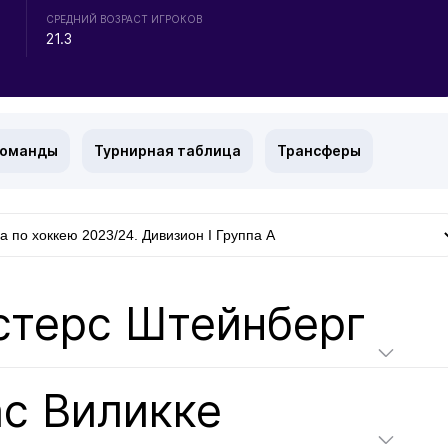
СРЕДНИЙ ВОЗРАСТ ИГРОКОВ
21.3
команды
Турнирная таблица
Трансферы
стерс Штейнберг
ас Виликке