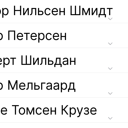
ор Нильсен Шмидт
р Петерсен
ерт Шильдан
р Мельгаард
е Томсен Крузе