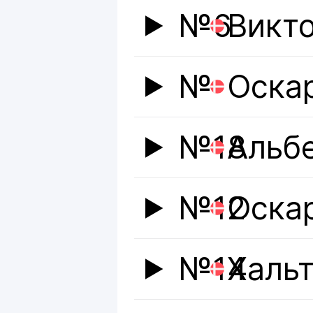
№6
Викт
№
Оска
№18
Альб
№12
Оска
№14
Хальт