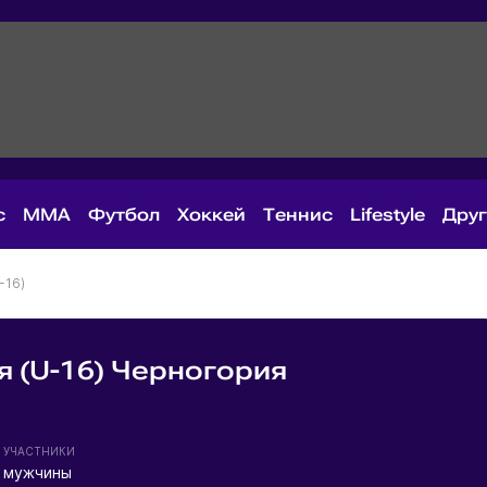
с
MMA
Футбол
Хоккей
Теннис
Lifestyle
Дру
-16)
 (U-16) Черногория
УЧАСТНИКИ
мужчины