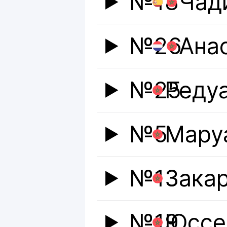
№18
Чад
№26
Ана
№25
Реду
№5
Мару
№13
Закар
№19
Юссе