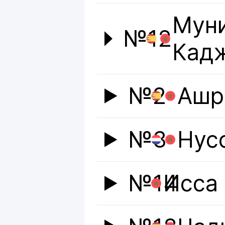
Муни
№12
Кад
№2
Ашр
№3
Нус
№14
Исса