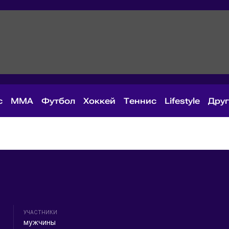
с
MMA
Футбол
Хоккей
Теннис
Lifestyle
Дру
УЧАСТНИКИ
мужчины