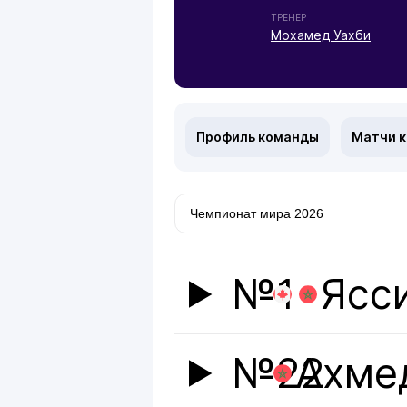
ТРЕНЕР
Мохамед Уахби
Профиль команды
Матчи 
№1
Ясси
№22
Ахме