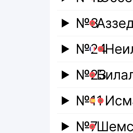
№8
Аззед
№24
Неи
№23
Била
№11
Исм
№7
Шемс