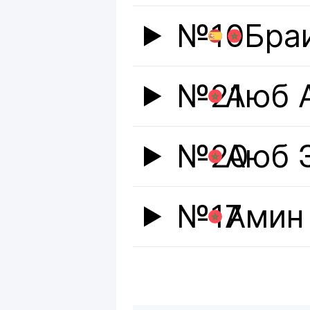
№10
Бра
№21
Аюб 
№20
Аюб 
№17
Амин