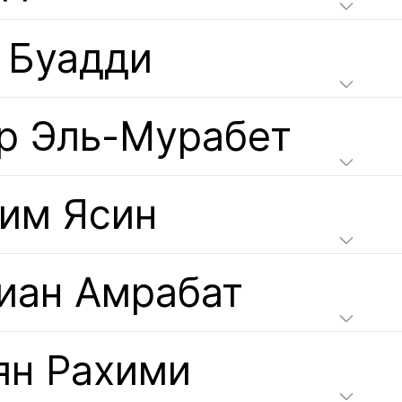
 Буадди
р Эль-Мурабет
им Ясин
иан Амрабат
ян Рахими