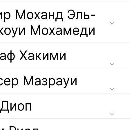
р Моханд Эль-
жоуи Мохамеди
аф Хакими
сер Мазрауи
 Диоп