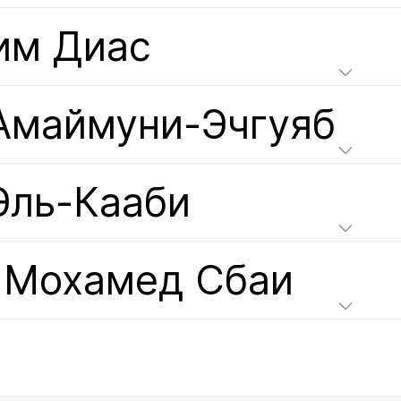
им Диас
Амаймуни-Эчгуяб
Эль-Кааби
 Мохамед Сбаи