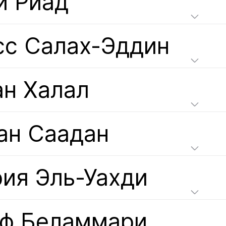
и Риад
сс Салах-Эддин
ан Халал
ан Саадан
ия Эль-Уахди
ф Беламмари