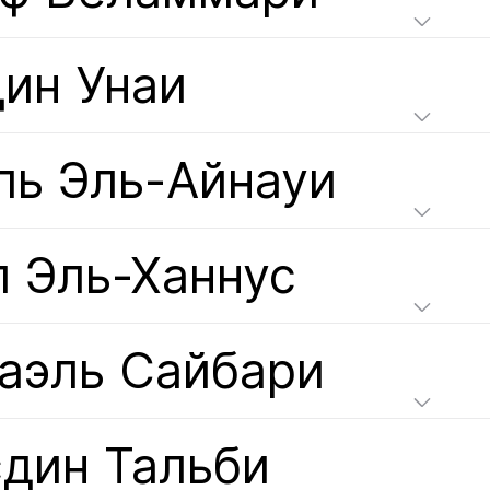
ин Унаи
ль Эль-Айнауи
л Эль-Ханнус
аэль Сайбари
дин Тальби