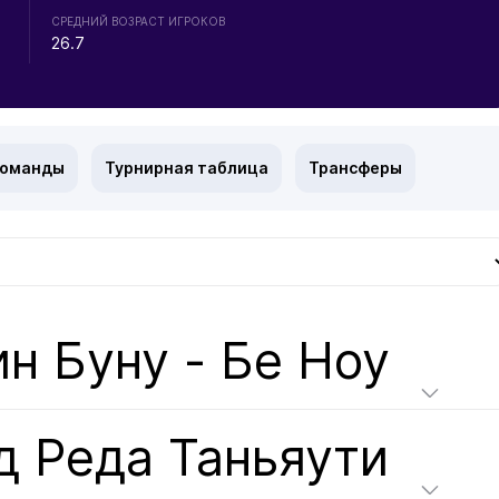
СРЕДНИЙ ВОЗРАСТ ИГРОКОВ
26.7
команды
Турнирная таблица
Трансферы
н Буну - Бе Ноу
д Реда Таньяути