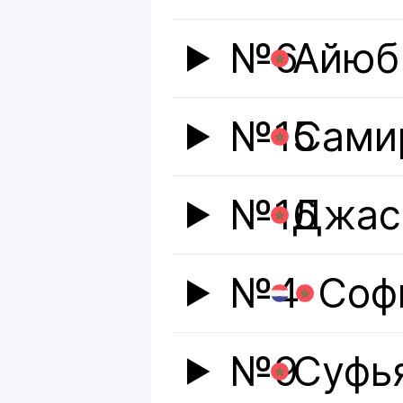
№6
Айюб
№15
Сами
№16
Джас
№4
Соф
№9
Суфь