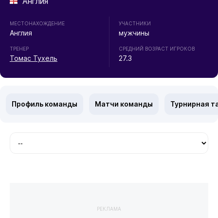
Англия
МЕСТОНАХОЖДЕНИЕ
УЧАСТНИКИ
Англия
мужчины
ТРЕНЕР
СРЕДНИЙ ВОЗРАСТ ИГРОКОВ
Томас Тухель
27.3
Профиль команды
Матчи команды
Турнирная т
РЕКЛАМА