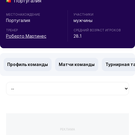
Португалия
МЕСТОНАХОЖДЕНИЕ
УЧАСТНИКИ
Португалия
мужчины
ТРЕНЕР
СРЕДНИЙ ВОЗРАСТ ИГРОКОВ
Роберто Мартинес
28.1
Профиль команды
Матчи команды
Турнирная т
РЕКЛАМА