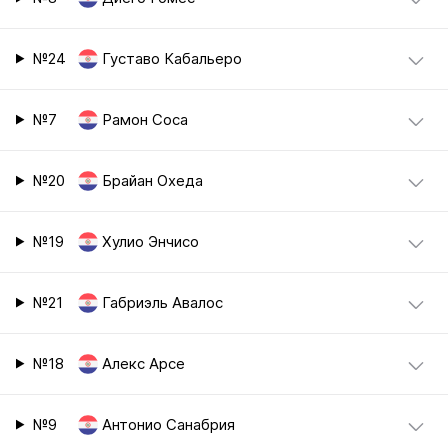
№24
Густаво Кабальеро
№7
Рамон Соса
№20
Брайан Охеда
№19
Хулио Энчисо
№21
Габриэль Авалос
№18
Алекс Арсе
№9
Антонио Санабрия