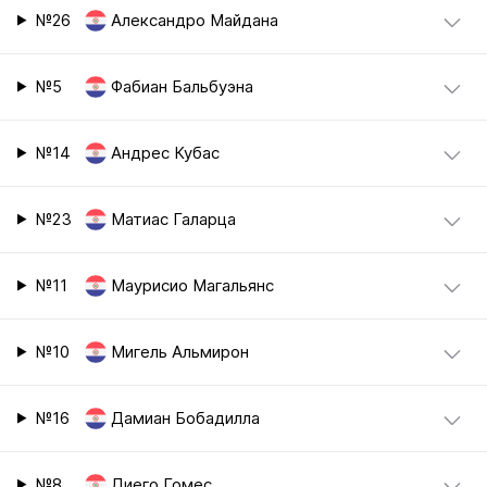
№26
Александро Майдана
№5
Фабиан Бальбуэна
№14
Андрес Кубас
№23
Матиас Галарца
№11
Маурисио Магальянс
№10
Мигель Альмирон
№16
Дамиан Бобадилла
№8
Диего Гомес