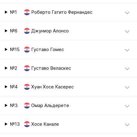
№1
Роберто Гатито Фернандес
№6
Джуниор Алонсо
№15
Густаво Гомес
№2
Густаво Веласкес
№4
Хуан Хосе Касерес
№3
Омар Альдерете
№13
Хосе Канале