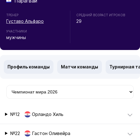
Парагвай
ТРЕНЕР
СРЕДНИЙ ВОЗРАСТ ИГРОКОВ
Густаво Альфаро
29
УЧАСТНИКИ
мужчины
Профиль команды
Матчи команды
Турнирная т
№12
Орландо Хиль
№22
Гастон Оливейра