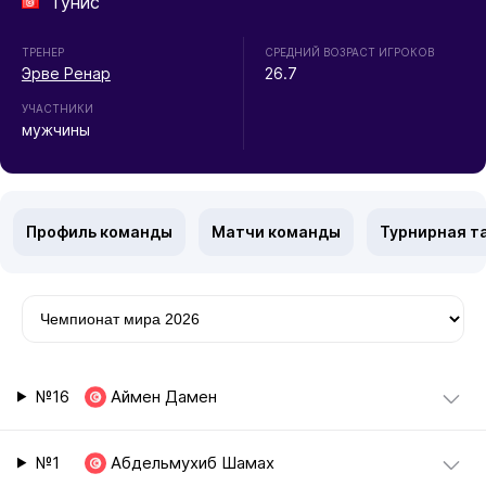
Тунис
ТРЕНЕР
СРЕДНИЙ ВОЗРАСТ ИГРОКОВ
Эрве Ренар
26.7
УЧАСТНИКИ
мужчины
Профиль команды
Матчи команды
Турнирная т
№16
Аймен Дамен
№1
Абдельмухиб Шамах