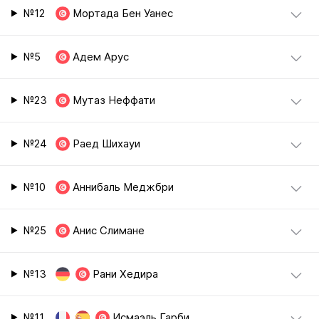
№12
Мортада Бен Уанес
№5
Адем Арус
№23
Мутаз Неффати
№24
Раед Шихауи
№10
Аннибаль Меджбри
№25
Анис Слимане
№13
Рани Хедира
№11
Исмаэль Гарби