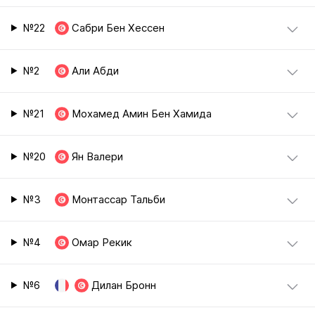
№22
Сабри Бен Хессен
№2
Али Абди
№21
Мохамед Амин Бен Хамида
№20
Ян Валери
№3
Монтассар Тальби
№4
Омар Рекик
№6
Дилан Бронн