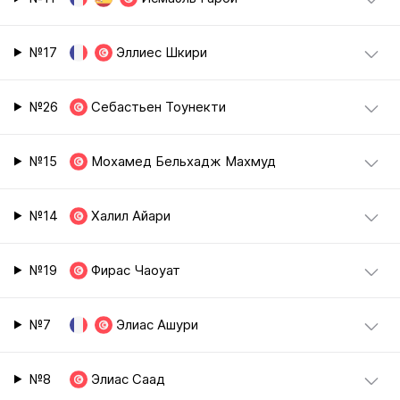
№17
Эллиес Шкири
№26
Себастьен Тоунекти
№15
Мохамед Бельхадж Махмуд
№14
Халил Айари
№19
Фирас Чаоуат
№7
Элиас Ашури
№8
Элиас Саад