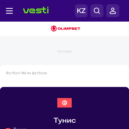
РЕКЛАМА
Футбол
ЧМ по футболу
Тунис