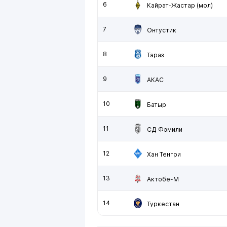
6
Кайрат-Жастар (мол)
7
Онтустик
8
Тараз
9
АКАС
10
Батыр
11
СД Фэмили
12
Хан Тенгри
13
Актобе-М
14
Туркестан