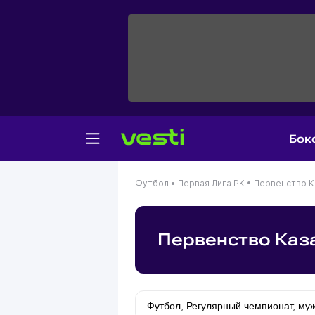
Бок
Футбол •
Первая Лига РК •
Первенство Ка
Первенство Каза