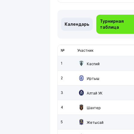
Турнирная
Календарь
таблица
№
Участник
1
Каспий
2
Иртыш
3
Алтай УК
4
Шахтер
5
Жетысай