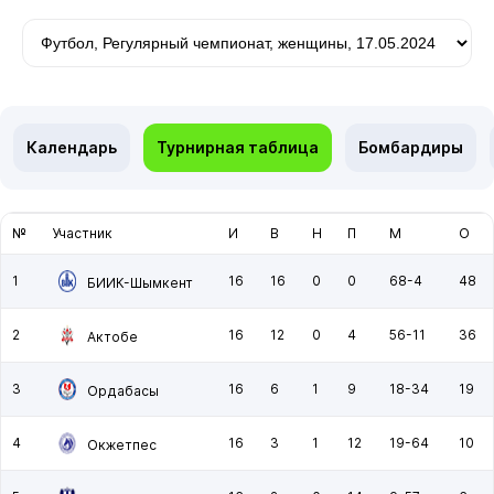
Календарь
Турнирная таблица
Бомбардиры
№
Участник
И
В
Н
П
М
О
1
16
16
0
0
68-4
48
БИИК-Шымкент
2
16
12
0
4
56-11
36
Актобе
3
16
6
1
9
18-34
19
Ордабасы
4
16
3
1
12
19-64
10
Окжетпес