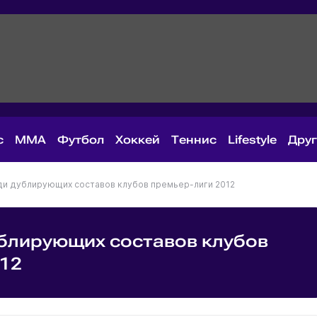
с
MMA
Футбол
Хоккей
Теннис
Lifestyle
Дру
ди дублирующих составов клубов премьер-лиги 2012
ублирующих составов клубов
012