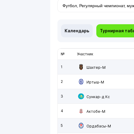
Календарь
Турнирная таб
№
Участник
1
Шахтер-М
2
Иртыш-М
3
Сункар-д Кс
4
Актобе-М
5
Ордабасы-М