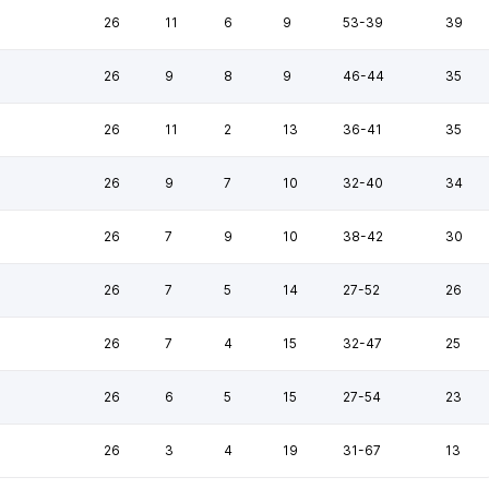
26
11
6
9
53-39
39
26
9
8
9
46-44
35
26
11
2
13
36-41
35
26
9
7
10
32-40
34
26
7
9
10
38-42
30
26
7
5
14
27-52
26
26
7
4
15
32-47
25
26
6
5
15
27-54
23
26
3
4
19
31-67
13