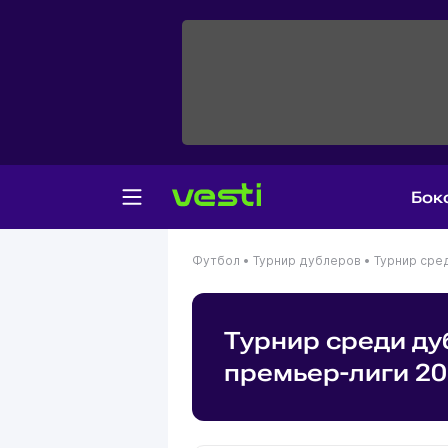
Бок
Футбол •
Турнир дублеров •
Турнир сре
Турнир среди д
премьер-лиги 2