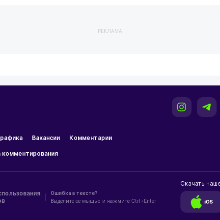
РЕКЛАМА
рафика
Вакансии
Комментарии
 комментирования
Скачать наш
спользования
Ошибка в тексте?
|
ов
Выделите ее мышью и нажмите Ctrl+Enter