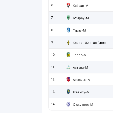
6
Кайсар-М
7
Атырау-М
8
Тараз-М
9
Кайрат-Жастар (мол)
10
Тобол-М
11
Астана-М
12
Акжайык-М
13
Жетысу-М
14
Окжетпес-М